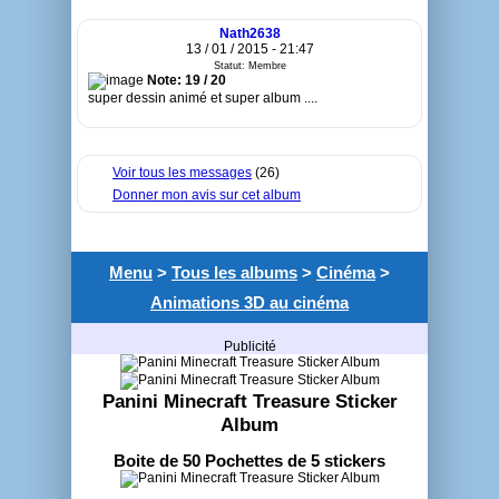
Nath2638
13 / 01 / 2015 - 21:47
Statut: Membre
Note: 19 / 20
super dessin animé et super album ....
Voir tous les messages
(26)
Donner mon avis sur cet album
Menu
>
Tous les albums
>
Cinéma
>
Animations 3D au cinéma
Publicité
Panini Minecraft Treasure Sticker
Album
Boite de 50 Pochettes de 5 stickers