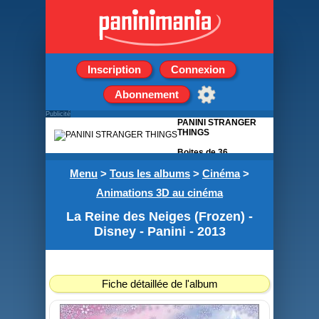
Inscription
Connexion
Abonnement
Publicité
PANINI STRANGER
THINGS
Boites de 36
pochettes de 5
Menu
>
Tous les albums
stickers
>
Cinéma
>
Animations 3D au cinéma
La Reine des Neiges (Frozen) -
Disney - Panini - 2013
Fiche détaillée de l'album