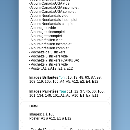
- Album Canada/USA vide
- Album Canada/USA incomplet
- Album Canada/USA complet
- Album Néerlandais vide
- Album Néerlandais incomplet
- Album Néerlandais complet
- Album grec vide
- Album grec incomplet
- Album grec complet
- Album brésilien vide
- Album brésilien incomplet
- Album brésilien complet
- Pochette de 5 stickers
- Pochette 5 stickers vide
- Pochette 7 stickers (CAN/USA)
- Pochette 7 stickers vide
- Poster: A1 à A12, E1 à E12
Images Brillantes
*bri
:
10, 13, 48, 63, 87, 99,
108, 119, 165, 166, A4, A5, A12, E2, E4, E12
Images Pailletées
*pai
:
11, 12, 37, 45, 66, 100,
101, 134, 148, 161, A1, A6, A10, E1, E7, E11
Détail
Images: 1 à 168
Poster: A1 à A12, E1 à E12
Dos de l'Album
Couverture espagnole