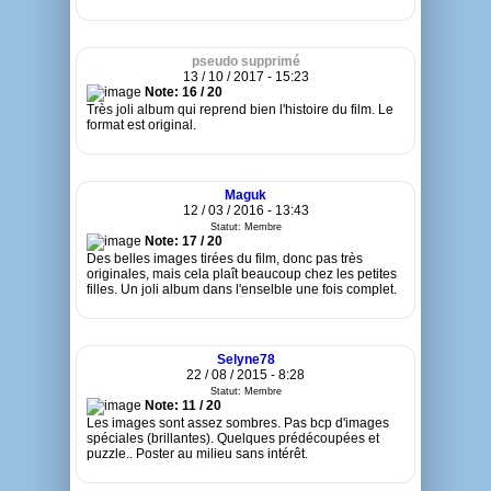
pseudo supprimé
13 / 10 / 2017 - 15:23
Note: 16 / 20
Très joli album qui reprend bien l'histoire du film. Le
format est original.
Maguk
12 / 03 / 2016 - 13:43
Statut: Membre
Note: 17 / 20
Des belles images tirées du film, donc pas très
originales, mais cela plaît beaucoup chez les petites
filles. Un joli album dans l'enselble une fois complet.
Selyne78
22 / 08 / 2015 - 8:28
Statut: Membre
Note: 11 / 20
Les images sont assez sombres. Pas bcp d'images
spéciales (brillantes). Quelques prédécoupées et
puzzle.. Poster au milieu sans intérêt.