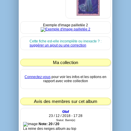
Exemple d'image pailletée 2
Cette fiche est-elle incomplète ou inexacte ? :
suggérer un ajout ou une correction
Ma collection
Connectez-vous
pour voir les infos et les options en
rapport avec votre collection
Avis des membres sur cet album
Olaf
23 / 12 / 2018 - 17:28
Statut: Banni(e)
Note: 20 / 20
La reine des neiges album au top