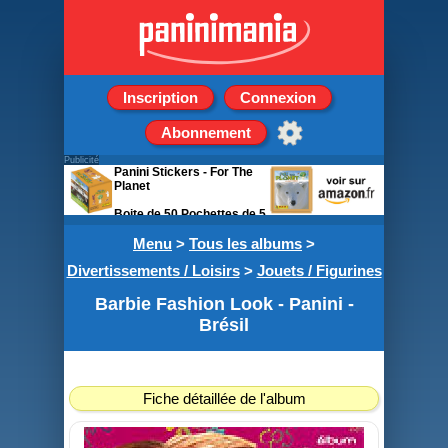
Inscription
Connexion
Abonnement
Publicité
Panini Stickers - For The
Planet
Boite de 50 Pochettes de 5
stickers
Menu
>
Tous les albums
>
Divertissements / Loisirs
>
Jouets / Figurines
Barbie Fashion Look - Panini -
Brésil
Fiche détaillée de l'album