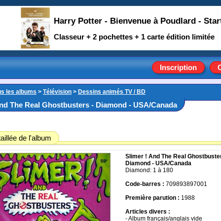
Harry Potter - Bienvenue à Poudlard - Star
Classeur + 2 pochettes + 1 carte édition limitée
Inscription
us les albums
>
Télévision
>
Dessins animés TV / BD
And The Real Ghostbusters - Diamond - USA/Canada
aillée de l'album
Slimer ! And The Real Ghostbuster
Diamond - USA/Canada
Diamond: 1 à 180
Code-barres :
709893897001
Première parution :
1988
Articles divers :
- Album français/anglais vide