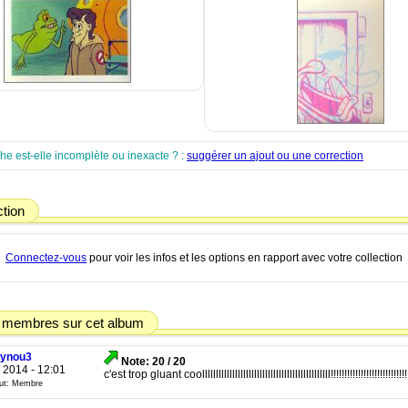
che est-elle incomplète ou inexacte ? :
suggérer un ajout ou une correction
ction
Connectez-vous
pour voir les infos et les options en rapport avec votre collection
 membres sur cet album
ynou3
Note: 20 / 20
/ 2014 - 12:01
c'est trop gluant coolllllllllllllllllllllllllllllllllllllllllllllll!!!!!!!!!!!!!!!!!!!!!!!!!!!!!!
tut: Membre