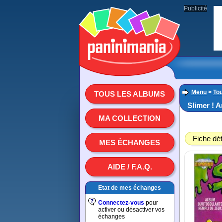
Publicité
Menu
>
To
TOUS LES ALBUMS
Slimer ! 
MA COLLECTION
Fiche dét
MES ÉCHANGES
AIDE / F.A.Q.
Etat de mes échanges
Connectez-vous
pour
activer ou désactiver vos
échanges