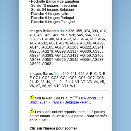
- Pochette Banco vide Equateur
- Set de 72 images mise à jour
- Set de 84 images Belgique
- Planche 4 images Italie
- Planche 9 images Portugal
- Planche 9 images Espagne
Images Brillantes
*bri
:
336, 355, 374, 393, 412,
431, 450, 469, 488, 507, 526, 545, 564, 583,
602, 621, AG00, AG1, AG2, AG3, AG4, AG5, AG6,
AG7, AG32, AG51, AG70, AG89, AG108, AG127,
AG146, AG165, AG184, AG203, AG222, AG241,
AG260, AG279, AG298, AG317, AG336, AG355,
AG374, AG393, AG412, AG431, AG450, AG469,
AG488, AG507, AG526, AG545, AG564, AG583,
AG602, AG621
Images Rares
*rar
:
640, 641, 642, A, B, C, D, E,
F, CC1, CC2, CC3, CC4, CC5, CC6, CC7, CC8,
J1, J2, J3, J4, L1, L2, L3, L4, V1, V2, V3, V4, V5,
V6, V7, V8, V9, V10, V11, W1
Voir la Part 1 de l'album
FIFA World Cup
Brazil 2014 - France - Belgique - Part 1
Les scans ont été répartis entre les 2 parties
de cet album. Ici, ceux de la partie 1 sont affichés
en tout 1er.
Clic sur l'image pour zoomer