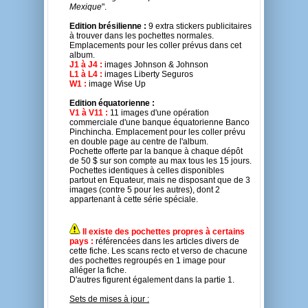
Mexique
".
Edition brésilienne :
9 extra stickers publicitaires
à trouver dans les pochettes normales.
Emplacements pour les coller prévus dans cet
album.
J1 à J4 :
images Johnson & Johnson
L1 à L4 :
images Liberty Seguros
W1 :
image Wise Up
Edition équatorienne :
V1 à V11 :
11 images d'une opération
commerciale d'une banque équatorienne Banco
Pinchincha. Emplacement pour les coller prévu
en double page au centre de l'album.
Pochette offerte par la banque à chaque dépôt
de 50 $ sur son compte au max tous les 15 jours.
Pochettes identiques à celles disponibles
partout en Equateur, mais ne disposant que de 3
images (contre 5 pour les autres), dont 2
appartenant à cette série spéciale.
Il existe des pochettes propres à certains
pays :
référencées dans les articles divers de
cette fiche. Les scans recto et verso de chacune
des pochettes regroupés en 1 image pour
alléger la fiche.
D'autres figurent également dans la partie 1.
Sets de mises à jour :