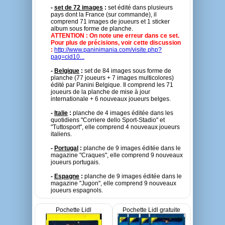
-
set de 72 images
:
set édité dans plusieurs
pays dont la France (sur commande), il
comprend 71 images de joueurs et 1 sticker
album sous forme de planche.
ATTENTION : On note une erreur dans ce set.
Pour plus de précisions, voir cette discussion
:
http://www.paninimania.com/visite.php?
pag=cid10...
-
Belgique
:
set de 84 images sous forme de
planche (77 joueurs + 7 images multicolores)
édité par Panini Belgique. Il comprend les 71
joueurs de la planche de mise à jour
internationale + 6 nouveaux joueurs belges.
-
Italie
:
planche de 4 images éditée dans les
quotidiens "Corriere dello Sport-Stadio" et
"Tuttosport", elle comprend 4 nouveaux joueurs
italiens.
-
Portugal
:
planche de 9 images éditée dans le
magazine "Craques", elle comprend 9 nouveaux
joueurs portugais.
-
Espagne
:
planche de 9 images éditée dans le
magazine "Jugon", elle comprend 9 nouveaux
joueurs espagnols.
Pochette Lidl
Pochette Lidl gratuite