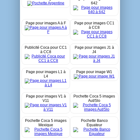
642
Page pour images A à F
Page pour images CC1
à CC8
Publicité Coca pour CC1
Page pour images J1 à
à CC8
J4
Page pour images L1 à
Page pour image W1
L4
Page pour images V1 à
Pochette Coca 5 images
V11
Aut/Slo
Pochette Coca 5 images
Pochette Banco
Mexique
Equateur