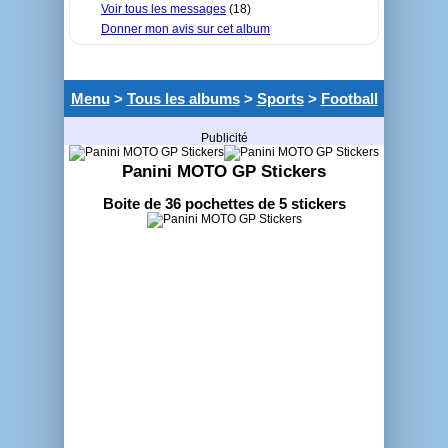
Voir tous les messages
(18)
Donner mon avis sur cet album
Menu
>
Tous les albums
>
Sports
>
Football
Publicité
Panini MOTO GP Stickers
Boite de 36 pochettes de 5 stickers