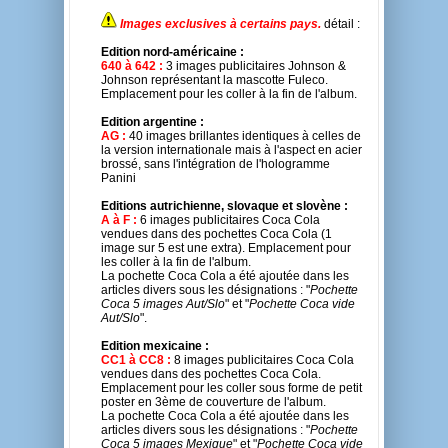
Images exclusives à certains pays.
détail :
Edition nord-américaine :
640 à 642 :
3 images publicitaires Johnson &
Johnson représentant la mascotte Fuleco.
Emplacement pour les coller à la fin de l'album.
Edition argentine :
AG :
40 images brillantes identiques à celles de
la version internationale mais à l'aspect en acier
brossé, sans l'intégration de l'hologramme
Panini
Editions autrichienne, slovaque et slovène :
A à F :
6 images publicitaires Coca Cola
vendues dans des pochettes Coca Cola (1
image sur 5 est une extra). Emplacement pour
les coller à la fin de l'album.
La pochette Coca Cola a été ajoutée dans les
articles divers sous les désignations : "
Pochette
Coca 5 images Aut/Slo
" et "
Pochette Coca vide
Aut/Slo
".
Edition mexicaine :
CC1 à CC8 :
8 images publicitaires Coca Cola
vendues dans des pochettes Coca Cola.
Emplacement pour les coller sous forme de petit
poster en 3ème de couverture de l'album.
La pochette Coca Cola a été ajoutée dans les
articles divers sous les désignations : "
Pochette
Coca 5 images Mexique
" et "
Pochette Coca vide