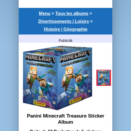
Menu
>
Tous les albums
>
Divertissements / Loisirs
>
Histoire / Géographie
Publicité
Panini Minecraft Treasure Sticker
Album