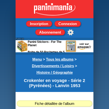
Inscription
Connexion
Abonnement
Publicité
Panini Stickers - For The
Planet
Boite de 50 Pochettes de 5
stickers
Menu
>
Tous les albums
>
Divertissements / Loisirs
>
Histoire / Géographie
Crokenler en voyage - Série 2
(Pyrénées) - Lanvin 1953
Fiche détaillée de l'album