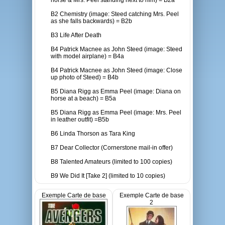
horse & Mrs. Peel standing next to him) = B2a
B2 Chemistry (image: Steed catching Mrs. Peel
as she falls backwards) = B2b
B3 Life After Death
B4 Patrick Macnee as John Steed (image: Steed
with model airplane) = B4a
B4 Patrick Macnee as John Steed (image: Close
up photo of Steed) = B4b
B5 Diana Rigg as Emma Peel (image: Diana on
horse at a beach) = B5a
B5 Diana Rigg as Emma Peel (image: Mrs. Peel
in leather outfit) =B5b
B6 Linda Thorson as Tara King
B7 Dear Collector (Cornerstone mail-in offer)
B8 Talented Amateurs (limited to 100 copies)
B9 We Did It [Take 2] (limited to 10 copies)
Exemple Carte de base
Exemple Carte de base
2