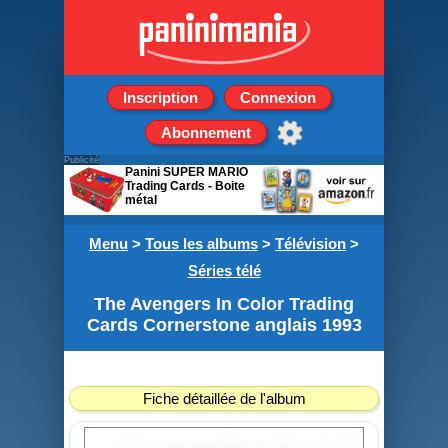
Inscription
Connexion
Abonnement
Publicité
Panini SUPER MARIO
Trading Cards - Boite
métal
8 pochettes + 3 cartes
Menu
édition limitée
>
Tous les albums
>
Télévision
>
Séries télé
The Avengers In Color Trading
Cards Cornerstone anglais 1993
Fiche détaillée de l'album