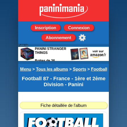
Inscription
Connexion
Abonnement
Publicité
PANINI STRANGER
THINGS
Boites de 36
pochettes de 5
Menu
>
stickers
Tous les albums
>
Sports
>
Football
Football 87 - France - 1ère et 2ème
Division - Panini
Fiche détaillée de l'album