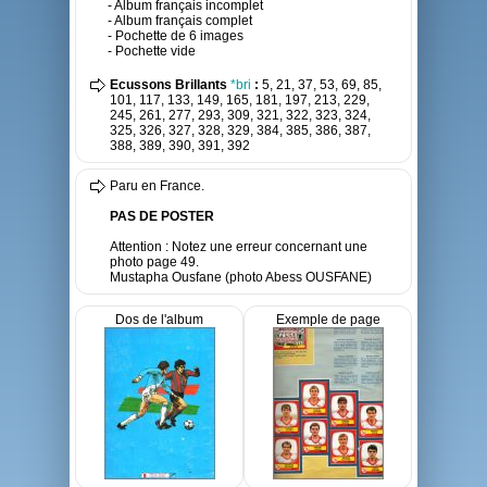
- Album français incomplet
- Album français complet
- Pochette de 6 images
- Pochette vide
Ecussons Brillants
*bri
:
5, 21, 37, 53, 69, 85,
101, 117, 133, 149, 165, 181, 197, 213, 229,
245, 261, 277, 293, 309, 321, 322, 323, 324,
325, 326, 327, 328, 329, 384, 385, 386, 387,
388, 389, 390, 391, 392
Paru en France.
PAS DE POSTER
Attention : Notez une erreur concernant une
photo page 49.
Mustapha Ousfane (photo Abess OUSFANE)
Dos de l'album
Exemple de page