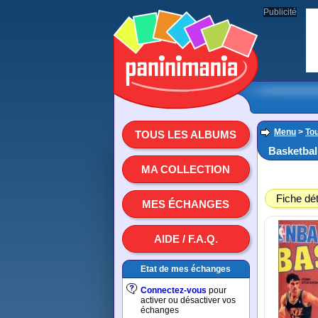
Publicité
Menu
>
To
TOUS LES ALBUMS
Basketball
MA COLLECTION
Fiche dét
MES ÉCHANGES
AIDE / F.A.Q.
Etat de mes échanges
Connectez-vous
pour
activer ou désactiver vos
échanges