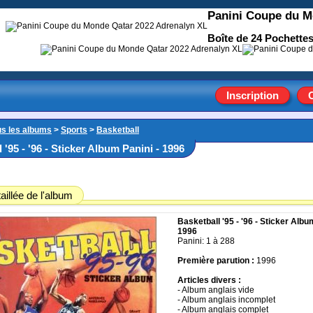
Panini Coupe du M
Boîte de 24 Pochettes
Inscription
us les albums
>
Sports
>
Basketball
 '95 - '96 - Sticker Album Panini - 1996
aillée de l'album
Basketball '95 - '96 - Sticker Albu
1996
Panini: 1 à 288
Première parution :
1996
Articles divers :
- Album anglais vide
- Album anglais incomplet
- Album anglais complet