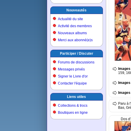
Nouveautés
Actualité du site
Activité des membres
Nouveaux albums
Merci aux abonné(e)s
Participer / Discuter
Forums de discussions
Images 
Messages privés
159, 168
Signer le Livre d'or
Images 
Contacter l'équipe
Images 
Liens utiles
Paru à l
Collections & trocs
Bas, Grè
Boutiques en ligne
Dos d