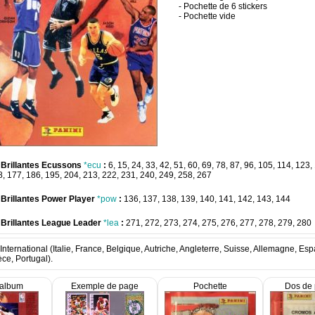
- Pochette de 6 stickers
- Pochette vide
Brillantes Ecussons
*ecu
:
6, 15, 24, 33, 42, 51, 60, 69, 78, 87, 96, 105, 114, 123,
, 177, 186, 195, 204, 213, 222, 231, 240, 249, 258, 267
Brillantes Power Player
*pow
:
136, 137, 138, 139, 140, 141, 142, 143, 144
Brillantes League Leader
*lea
:
271, 272, 273, 274, 275, 276, 277, 278, 279, 280
'International (Italie, France, Belgique, Autriche, Angleterre, Suisse, Allemagne, Es
ce, Portugal).
'album
Exemple de page
Pochette
Dos de 