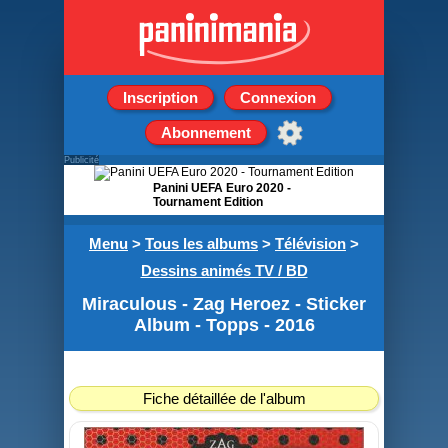
Inscription
Connexion
Abonnement
Publicité
Panini UEFA Euro 2020 -
Tournament Edition
Boite de 100 Pochettes
Menu
>
Tous les albums
>
Télévision
>
de 5 stickers
Dessins animés TV / BD
Miraculous - Zag Heroez - Sticker
Album - Topps - 2016
Fiche détaillée de l'album