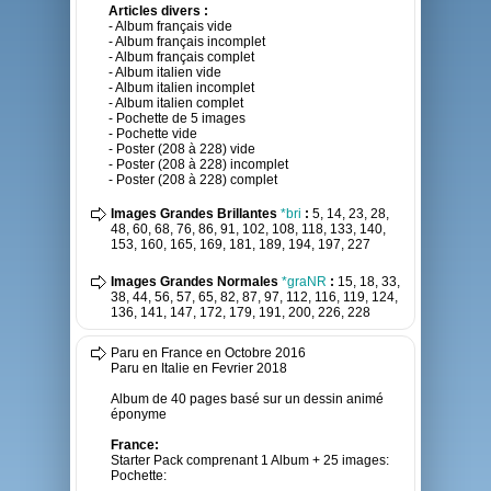
Articles divers :
- Album français vide
- Album français incomplet
- Album français complet
- Album italien vide
- Album italien incomplet
- Album italien complet
- Pochette de 5 images
- Pochette vide
- Poster (208 à 228) vide
- Poster (208 à 228) incomplet
- Poster (208 à 228) complet
Images Grandes Brillantes
*bri
:
5, 14, 23, 28,
48, 60, 68, 76, 86, 91, 102, 108, 118, 133, 140,
153, 160, 165, 169, 181, 189, 194, 197, 227
Images Grandes Normales
*graNR
:
15, 18, 33,
38, 44, 56, 57, 65, 82, 87, 97, 112, 116, 119, 124,
136, 141, 147, 172, 179, 191, 200, 226, 228
Paru en France en Octobre 2016
Paru en Italie en Fevrier 2018
Album de 40 pages basé sur un dessin animé
éponyme
France:
Starter Pack comprenant 1 Album + 25 images:
Pochette: