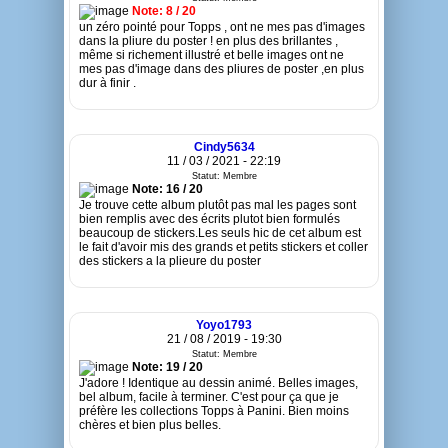
Note: 8 / 20
un zéro pointé pour Topps , ont ne mes pas d'images
dans la pliure du poster ! en plus des brillantes ,
même si richement illustré et belle images ont ne
mes pas d'image dans des pliures de poster ,en plus
dur à finir .
Cindy5634
11 / 03 / 2021 - 22:19
Statut: Membre
Note: 16 / 20
Je trouve cette album plutôt pas mal les pages sont
bien remplis avec des écrits plutot bien formulés
beaucoup de stickers.Les seuls hic de cet album est
le fait d'avoir mis des grands et petits stickers et coller
des stickers a la plieure du poster
Yoyo1793
21 / 08 / 2019 - 19:30
Statut: Membre
Note: 19 / 20
J'adore ! Identique au dessin animé. Belles images,
bel album, facile à terminer. C'est pour ça que je
préfère les collections Topps à Panini. Bien moins
chères et bien plus belles.