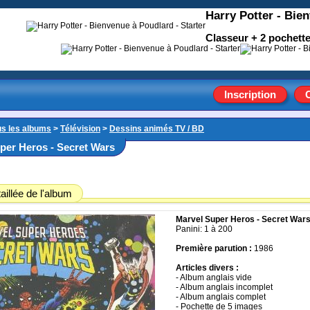
Harry Potter - Bie
Classeur + 2 pochettes
Inscription
us les albums
>
Télévision
>
Dessins animés TV / BD
per Heros - Secret Wars
aillée de l'album
Marvel Super Heros - Secret War
Panini: 1 à 200
Première parution :
1986
Articles divers :
- Album anglais vide
- Album anglais incomplet
- Album anglais complet
- Pochette de 5 images