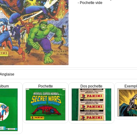
- Pochette vide
 Anglaise
album
Pochette
Dos pochette
Exempl