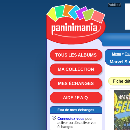
Publicité
Menu
>
To
TOUS LES ALBUMS
Marvel Su
MA COLLECTION
Fiche dét
MES ÉCHANGES
AIDE / F.A.Q.
Etat de mes échanges
Connectez-vous
pour
activer ou désactiver vos
échanges