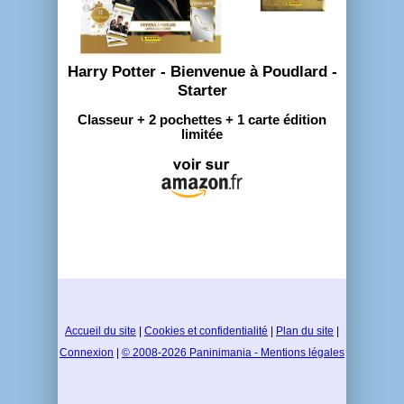
Harry Potter - Bienvenue à Poudlard -
Starter
Classeur + 2 pochettes + 1 carte édition
limitée
Accueil du site
|
Cookies et confidentialité
|
Plan du site
|
Connexion
|
© 2008-2026 Paninimania - Mentions légales