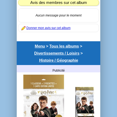
Avis des membres sur cet album
Aucun message pour le moment
Donner mon avis sur cet album
Menu
>
Tous les albums
>
Divertissements / Loisirs
>
Histoire / Géographie
Publicité