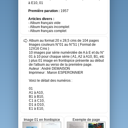
à E10, 01
Première parution :
1957
Articles divers :
- Album français vide
- Album français incomplet
- Album français complet
Album au format 20 x 28,5 cms de 104 pages
Images couleurs N°01 au N°51 ( Format de
12X16 Cms )
10 images par série numérotée de A à E et du N°
01 à 10 pour chaque série ( A1, A2 à A10, B1, etc
) plus 01 image en frontispice présente au début
de l'album au verso de la première page.
Auteur : André DEMAISON
Imprimeur : Maron ESPERONNIER
Voici le détail des numéros :
01
A1 à A10,
B1 à B10,
C1 à C10,
D1 à D10,
E1 à E10,
Image 01 en frontispice
Exemple de page