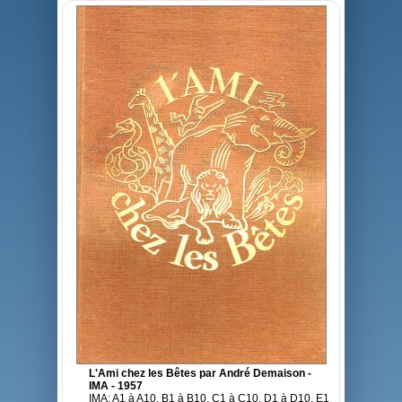
L'Ami chez les Bêtes par André Demaison -
IMA - 1957
IMA: A1 à A10, B1 à B10, C1 à C10, D1 à D10, E1