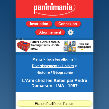
Inscription
Connexion
Abonnement
Publicité
Panini SUPER MARIO
Trading Cards - Boite
métal
8 pochettes + 3 cartes
édition limitée
Menu
>
Tous les albums
>
Divertissements / Loisirs
>
Histoire / Géographie
L'Ami chez les Bêtes par André
Demaison - IMA - 1957
Fiche détaillée de l'album