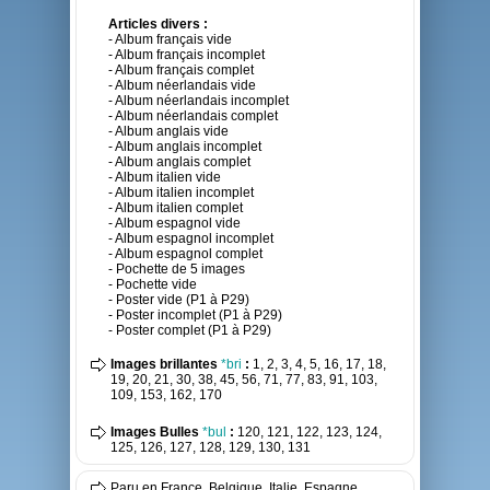
Articles divers :
- Album français vide
- Album français incomplet
- Album français complet
- Album néerlandais vide
- Album néerlandais incomplet
- Album néerlandais complet
- Album anglais vide
- Album anglais incomplet
- Album anglais complet
- Album italien vide
- Album italien incomplet
- Album italien complet
- Album espagnol vide
- Album espagnol incomplet
- Album espagnol complet
- Pochette de 5 images
- Pochette vide
- Poster vide (P1 à P29)
- Poster incomplet (P1 à P29)
- Poster complet (P1 à P29)
Images brillantes
*bri
:
1, 2, 3, 4, 5, 16, 17, 18,
19, 20, 21, 30, 38, 45, 56, 71, 77, 83, 91, 103,
109, 153, 162, 170
Images Bulles
*bul
:
120, 121, 122, 123, 124,
125, 126, 127, 128, 129, 130, 131
Paru en France, Belgique, Italie, Espagne