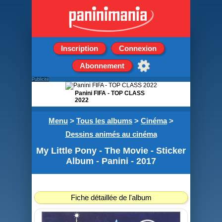
Inscription
Connexion
Abonnement
Publicité
Panini FIFA - TOP CLASS
2022
Boite de 36 pochettes de
Menu
>
Tous les albums
>
Cinéma
>
5 stickers
Dessins animés au cinéma
My Little Pony - The Movie - Sticker
Album - Panini - 2017
Fiche détaillée de l'album