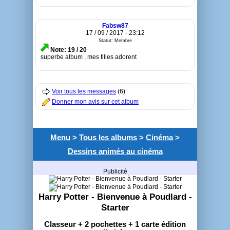
Fabsw87
17 / 09 / 2017 - 23:12
Statut: Membre
Note: 19 / 20
superbe album , mes filles adorent
Voir tous les messages
(6)
Donner mon avis sur cet album
Menu
>
Tous les albums
>
Cinéma
>
Dessins animés au cinéma
Publicité
Harry Potter - Bienvenue à Poudlard -
Starter
Classeur + 2 pochettes + 1 carte édition