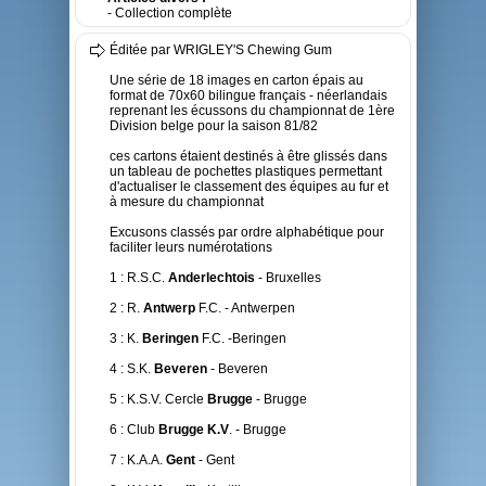
- Collection complète
Éditée par WRIGLEY'S Chewing Gum
Une série de 18 images en carton épais au
format de 70x60 bilingue français - néerlandais
reprenant les écussons du championnat de 1ère
Division belge pour la saison 81/82
ces cartons étaient destinés à être glissés dans
un tableau de pochettes plastiques permettant
d'actualiser le classement des équipes au fur et
à mesure du championnat
Excusons classés par ordre alphabétique pour
faciliter leurs numérotations
1 : R.S.C.
Anderlechtois
- Bruxelles
2 : R.
Antwerp
F.C. - Antwerpen
3 : K.
Beringen
F.C. -Beringen
4 : S.K.
Beveren
- Beveren
5 : K.S.V. Cercle
Brugge
- Brugge
6 : Club
Brugge K.V
. - Brugge
7 : K.A.A.
Gent
- Gent