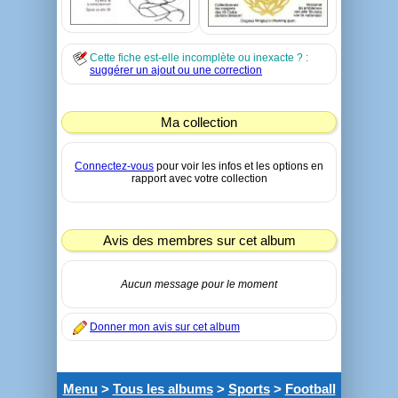
Cette fiche est-elle incomplète ou inexacte ? :
suggérer un ajout ou une correction
Ma collection
Connectez-vous
pour voir les infos et les options en
rapport avec votre collection
Avis des membres sur cet album
Aucun message pour le moment
Donner mon avis sur cet album
Menu
>
Tous les albums
>
Sports
>
Football