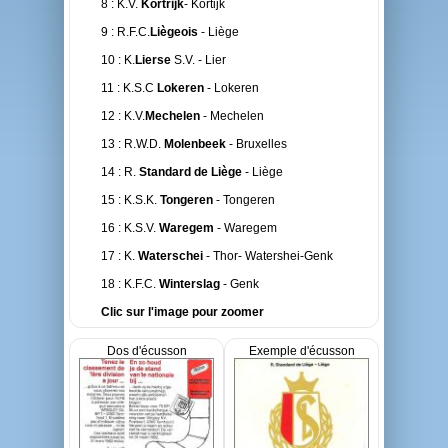
8 : K.V.
Kortrijk
- Kortijk
9 : R.F.C.
Liègeois
- Liège
10 : K.
Lierse
S.V. - Lier
11 : K.S.C
Lokeren
- Lokeren
12 : K.V.
Mechelen
- Mechelen
13 : R.W.D.
Molenbeek
- Bruxelles
14 : R.
Standard de Liège
- Liège
15 : K.S.K.
Tongeren
- Tongeren
16 : K.S.V.
Waregem
- Waregem
17 : K.
Waterschei
- Thor- Watershei-Genk
18 : K.F.C.
Winterslag
- Genk
Clic sur l'image pour zoomer
Dos d'écusson
Exemple d'écusson