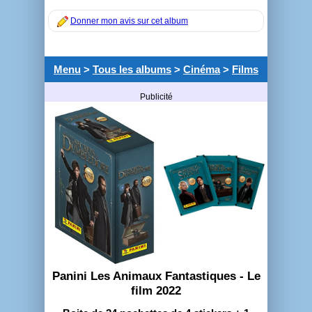
Donner mon avis sur cet album
Menu
>
Tous les albums
>
Cinéma
>
Films
Publicité
Panini Les Animaux Fantastiques - Le
film 2022