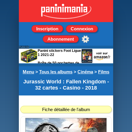
Inscription
Connexion
Abonnement
Publicité
Panini stickers Foot Ligue
1 2021-22
Boîte de 50 pochettes de
5 stickers
Menu
>
Tous les albums
>
Cinéma
>
Films
Jurassic World : Fallen Kingdom -
32 cartes - Casino - 2018
Fiche détaillée de l'album