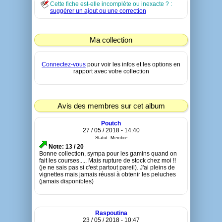
Cette fiche est-elle incomplète ou inexacte ? :
suggérer un ajout ou une correction
Ma collection
Connectez-vous
pour voir les infos et les options en
rapport avec votre collection
Avis des membres sur cet album
Poutch
27 / 05 / 2018 - 14:40
Statut: Membre
Note: 13 / 20
Bonne collection, sympa pour les gamins quand on
fait les courses..... Mais rupture de stock chez moi !!
(je ne sais pas si c'est partout pareil). J'ai pleins de
vignettes mais jamais réussi à obtenir les peluches
(jamais disponibles)
Raspoutina
23 / 05 / 2018 - 10:47