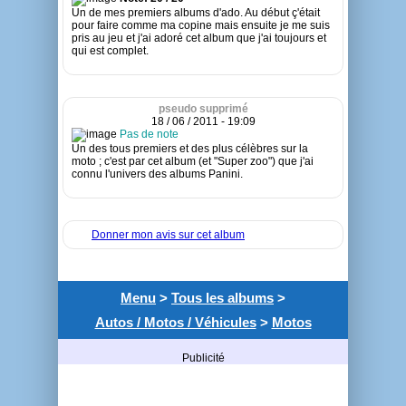
Un de mes premiers albums d'ado. Au début ç'était
pour faire comme ma copine mais ensuite je me suis
pris au jeu et j'ai adoré cet album que j'ai toujours et
qui est complet.
pseudo supprimé
18 / 06 / 2011 - 19:09
Pas de note
Un des tous premiers et des plus célèbres sur la
moto ; c'est par cet album (et "Super zoo") que j'ai
connu l'univers des albums Panini.
Donner mon avis sur cet album
Menu
>
Tous les albums
>
Autos / Motos / Véhicules
>
Motos
Publicité