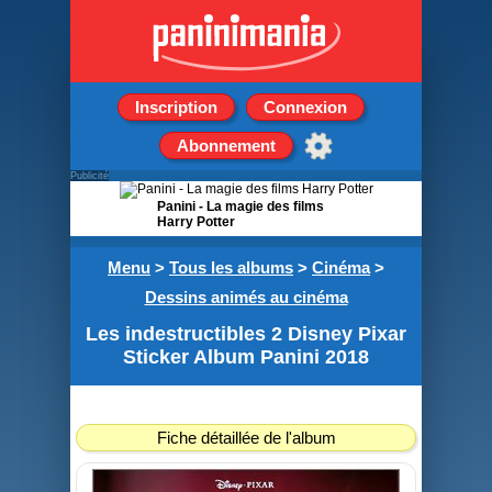
Inscription
Connexion
Abonnement
Publicité
Panini - La magie des films
Harry Potter
Boite de 50 Pochettes de 5
Menu
>
Tous les albums
>
Cinéma
>
stickers + 1 carte
Dessins animés au cinéma
Les indestructibles 2 Disney Pixar
Sticker Album Panini 2018
Fiche détaillée de l'album