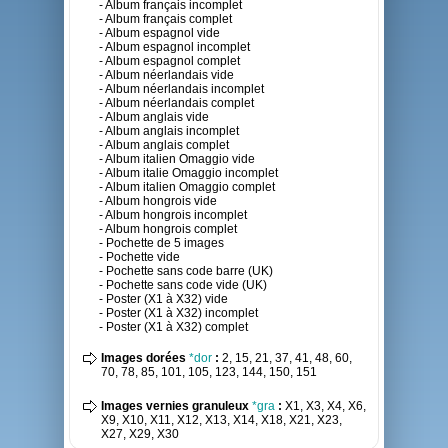
- Album français incomplet
- Album français complet
- Album espagnol vide
- Album espagnol incomplet
- Album espagnol complet
- Album néerlandais vide
- Album néerlandais incomplet
- Album néerlandais complet
- Album anglais vide
- Album anglais incomplet
- Album anglais complet
- Album italien Omaggio vide
- Album italie Omaggio incomplet
- Album italien Omaggio complet
- Album hongrois vide
- Album hongrois incomplet
- Album hongrois complet
- Pochette de 5 images
- Pochette vide
- Pochette sans code barre (UK)
- Pochette sans code vide (UK)
- Poster (X1 à X32) vide
- Poster (X1 à X32) incomplet
- Poster (X1 à X32) complet
Images dorées
*dor
:
2, 15, 21, 37, 41, 48, 60,
70, 78, 85, 101, 105, 123, 144, 150, 151
Images vernies granuleux
*gra
:
X1, X3, X4, X6,
X9, X10, X11, X12, X13, X14, X18, X21, X23,
X27, X29, X30