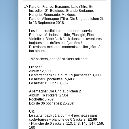
Paru en France, Espagne, Italie (Titre: Gli
Incredibili 2), Belgique, Grande Bretagne,
Hongrie, Roumanie, Mexique.
Paru en Allemagne (Titre: Die Unglaublichen 2)
le 13 Septembre 2018.
Les Indestructibles reprennent du service !
Retrouve M. Indestructible, Elastigirl, Flèche,
Violette et Bébé Jack Jack dans des aventures
toujours plus drôles et déjantées !
Et revis les meilleurs moments du film grâce à
ton album !
192 stickers, dont 32 stickers brillants.
France:
Album : 2,50 €
Le starter pack : 1 album + 5 pochettes : 3,90 €
Le blister 8 pochettes : 5,60 €
Le blister 15 + 2 : 10,50 €
Allemagne:
Die Unglaublichen 2
Album + 6 stickers: 2.50e
Pochette: 0.70€
Box de 36 pochettes: 25.20€
UK:
Le starter pack : 1 album + 4 pochettes sans
code-barres + planche de 6 Stickers : £2.99
- Planche de 6 stickers: 113, 143, 146, 147, 159,
160