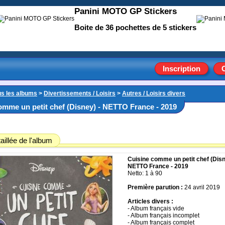
Panini MOTO GP Stickers
Boite de 36 pochettes de 5 stickers
Inscription
us les albums
>
Divertissements / Loisirs
>
Autres / Loisirs divers
omme un petit chef (Disney) - NETTO France - 2019
aillée de l'album
Cuisine comme un petit chef (Disn
NETTO France - 2019
Netto: 1 à 90
Première parution :
24 avril 2019
Articles divers :
- Album français vide
- Album français incomplet
- Album français complet