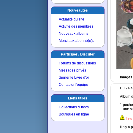
Nouveautés
Actualité du site
Activité des membres
Nouveaux albums
Merci aux abonné(e)s
Participer / Discuter
Forums de discussions
Messages privés
Images 
Signer le Livre d'or
Contacter l'équipe
Du 24 av
Album d
Liens utiles
1 poche
Collections & trocs
+ une s
Boutiques en ligne
Il n
Il n'y a