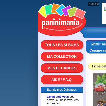
Publicité
Menu
>
To
TOUS LES ALBUMS
Cuisine c
MA COLLECTION
Fiche dét
MES ÉCHANGES
AIDE / F.A.Q.
Etat de mes échanges
Connectez-vous
pour
activer ou désactiver vos
échanges