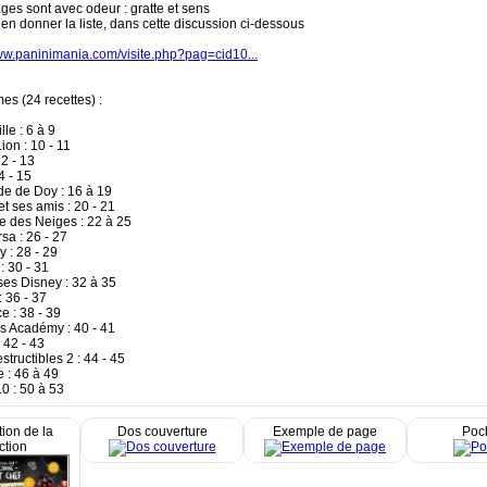
ges sont avec odeur : gratte et sens
 en donner la liste, dans cette discussion ci-dessous
www.paninimania.com/visite.php?pag=cid10...
es (24 recettes) :
lle : 6 à 9
ion : 10 - 11
2 - 13
4 - 15
e de Doy : 16 à 19
t ses amis : 20 - 21
e des Neiges : 22 à 25
sa : 26 - 27
y : 28 - 29
: 30 - 31
ses Disney : 32 à 35
 36 - 37
e : 38 - 39
s Académy : 40 - 41
 42 - 43
structibles 2 : 44 - 45
 : 46 à 49
0 : 50 à 53
ion de la
Dos couverture
Exemple de page
Poc
ction