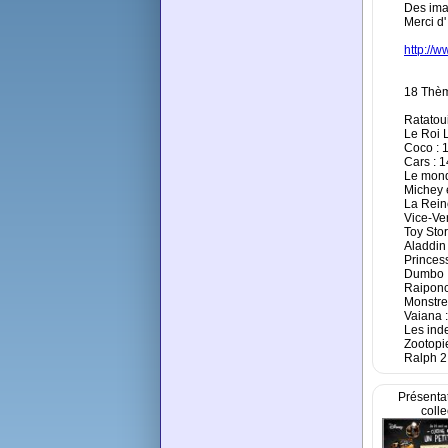
Des ima
Merci d'
http://
18 Thèm
Ratatoui
Le Roi L
Coco : 1
Cars : 1
Le mond
Michey e
La Rein
Vice-Ver
Toy Stor
Aladdin 
Princes
Dumbo :
Raiponc
Monstre
Vaiana :
Les inde
Zootopie
Ralph 2.
Présentat
colle