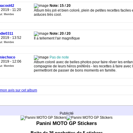
pacool42
Note: 15 / 20
/ 2019 - 11:20
Album très joli et bien coloré, plein de petites recettes faciles 
astuces très cool.
tut: Membre
odie0311
Note: 20 / 20
/ 2019 - 13:52
Il a tellement l'air magnifique
tut: Membre
iechoco
Pas de note
/ 2019 - 12:06
Album coloré avec de belles photos pour faire rêver les enfan
compagnie de leurs héros préférés - les recettes à faire avec 
tut: Membre
permettront de passer de bons moments en famille.
mon avis sur cet album
Publicité
Panini MOTO GP Stickers