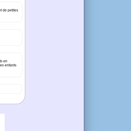
et de petites
ts en
les enfants