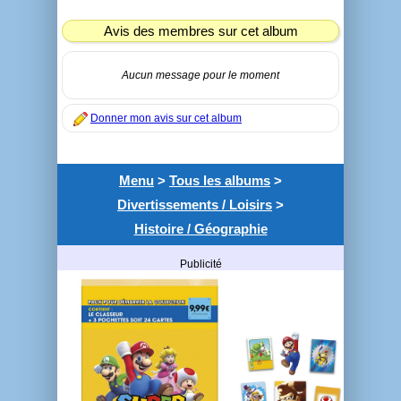
Avis des membres sur cet album
Aucun message pour le moment
Donner mon avis sur cet album
Menu
>
Tous les albums
>
Divertissements / Loisirs
>
Histoire / Géographie
Publicité