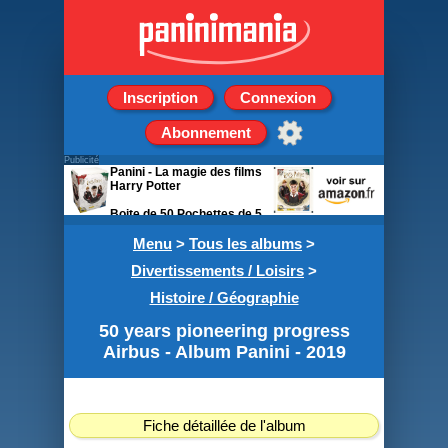
Inscription
Connexion
Abonnement
Publicité
Panini - La magie des films
Harry Potter
Boite de 50 Pochettes de 5
stickers + 1 carte
Menu
>
Tous les albums
>
Divertissements / Loisirs
>
Histoire / Géographie
50 years pioneering progress
Airbus - Album Panini - 2019
Fiche détaillée de l'album