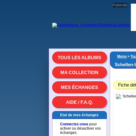
Publicité
Menu
>
To
TOUS LES ALBUMS
Schellen-
MA COLLECTION
Fiche dét
MES ÉCHANGES
AIDE / F.A.Q.
Etat de mes échanges
Connectez-vous
pour
activer ou désactiver vos
échanges