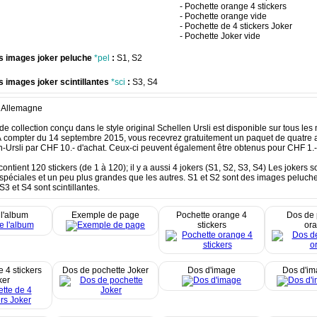
- Pochette orange 4 stickers
- Pochette orange vide
- Pochette de 4 stickers Joker
- Pochette Joker vide
s images joker peluche
*pel
:
S1, S2
 images joker scintillantes
*sci
:
S3, S4
 Allemagne
 de collection conçu dans le style original Schellen Ursli est disponible sur tous le
 compter du 14 septembre 2015, vous recevrez gratuitement un paquet de quatre a
n-Ursli par CHF 10.- d'achat. Ceux-ci peuvent également être obtenus pour CHF 1.-
contient 120 stickers (de 1 à 120); il y a aussi 4 jokers (S1, S2, S3, S4) Les jokers s
spéciales et un peu plus grandes que les autres. S1 et S2 sont des images peluche
3 et S4 sont scintillantes.
l'album
Exemple de page
Pochette orange 4
Dos de 
stickers
or
 4 stickers
Dos de pochette Joker
Dos d'image
Dos d'im
ker