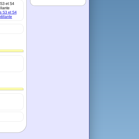
S3 et S4
illante