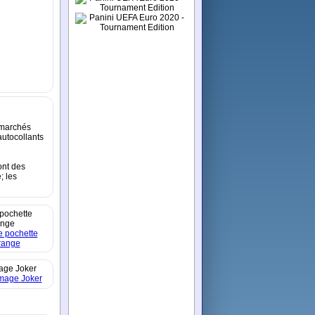
s marchés
utocollants
ont des
; les
pochette
ange
age Joker