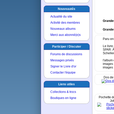
Nouveautés
Actualité du site
Grande
Activité des membres
Nouveaux albums
Grandes
Merci aux abonné(e)s
Paru en
Le livre
Participer / Discuter
SPAR. À
Schelle
Forums de discussions
Messages privés
l'album 
images 
Signer le Livre d'or
images S
Contacter l'équipe
Dos de 
Liens utiles
Collections & trocs
Pochette de
Boutiques en ligne
Jo