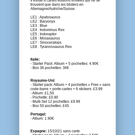
Il existe 8 cartes éditions limitées qui ne se
trouvent que dans les blisters en
Allemagne/Autriche/Suisse :
LE1 : Apatosaurus
LE2 : Baryonyx
LE3 : Blue
LE4 : Indominus Rex
LE5 : Indoraptor
LE6 : Mosasaurus
LE7 : Sinoceratops
LE8 : Tyrannosaurus Rex
Italie:
- Starter Pack: Album + 5 pochettes: 4.90€
- Box 36 pochettes: 36€
Royaume-Uni:
- Starter pack: Album + 4 pochettes « Free » sans
code-barre + porte-cartes + 6 stickers: £3.99
- Album: £1,50
- Pochette: £0.90
- Multi-Set 12 pochettes: £9.99
- Box 50 pochettes: £45
Portugal:
- Album: 1.90€
Espagne:
15/10/21 sans carte