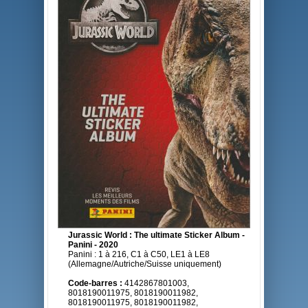
Jurassic World : The ultimate Sticker Album -
Panini - 2020
Panini : 1 à 216, C1 à C50, LE1 à LE8
(Allemagne/Autriche/Suisse uniquement)
Code-barres :
4142867801003,
8018190011975, 8018190011982,
8018190011975, 8018190011982,