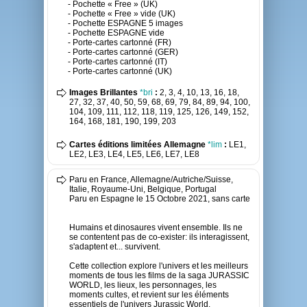
- Pochette « Free » (UK)
- Pochette « Free » vide (UK)
- Pochette ESPAGNE 5 images
- Pochette ESPAGNE vide
- Porte-cartes cartonné (FR)
- Porte-cartes cartonné (GER)
- Porte-cartes cartonné (IT)
- Porte-cartes cartonné (UK)
Images Brillantes
*bri
:
2, 3, 4, 10, 13, 16, 18,
27, 32, 37, 40, 50, 59, 68, 69, 79, 84, 89, 94, 100,
104, 109, 111, 112, 118, 119, 125, 126, 149, 152,
164, 168, 181, 190, 199, 203
Cartes éditions limitées Allemagne
*lim
:
LE1,
LE2, LE3, LE4, LE5, LE6, LE7, LE8
Paru en France, Allemagne/Autriche/Suisse,
Italie, Royaume-Uni, Belgique, Portugal
Paru en Espagne le 15 Octobre 2021, sans carte
Humains et dinosaures vivent ensemble. Ils ne
se contentent pas de co-exister: ils interagissent,
s'adaptent et... survivent.
Cette collection explore l'univers et les meilleurs
moments de tous les films de la saga JURASSIC
WORLD, les lieux, les personnages, les
moments cultes, et revient sur les éléments
essentiels de l'univers Jurassic World.