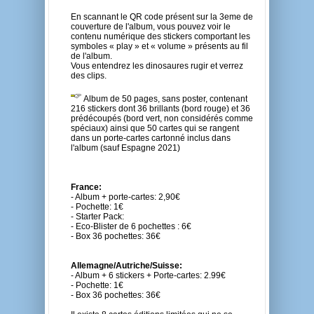
En scannant le QR code présent sur la 3eme de
couverture de l'album, vous pouvez voir le
contenu numérique des stickers comportant les
symboles « play » et « volume » présents au fil
de l'album.
Vous entendrez les dinosaures rugir et verrez
des clips.
Album de 50 pages, sans poster, contenant
216 stickers dont 36 brillants (bord rouge) et 36
prédécoupés (bord vert, non considérés comme
spéciaux) ainsi que 50 cartes qui se rangent
dans un porte-cartes cartonné inclus dans
l'album (sauf Espagne 2021)
France:
- Album + porte-cartes: 2,90€
- Pochette: 1€
- Starter Pack:
- Eco-Blister de 6 pochettes : 6€
- Box 36 pochettes: 36€
Allemagne/Autriche/Suisse:
- Album + 6 stickers + Porte-cartes: 2.99€
- Pochette: 1€
- Box 36 pochettes: 36€