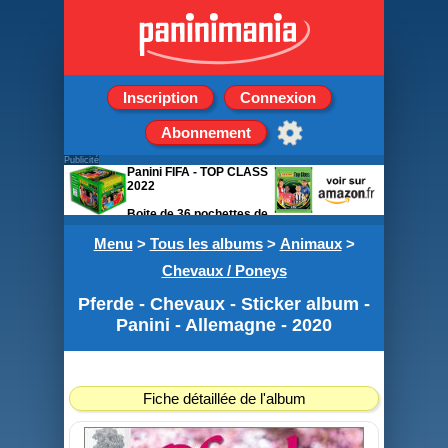
Inscription
Connexion
Abonnement
Publicité
Panini FIFA - TOP CLASS
2022
Boite de 36 pochettes de
5 stickers
Menu
>
Tous les albums
>
Animaux
>
Chevaux / Poneys
Pferde - Chevaux - Sticker album -
Panini - Allemagne - 2020
Fiche détaillée de l'album