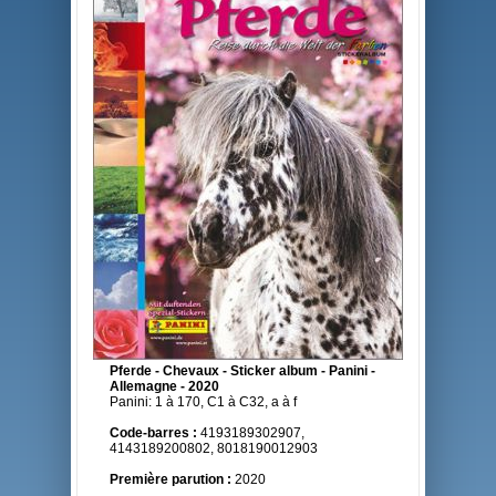
Pferde - Chevaux - Sticker album - Panini -
Allemagne - 2020
Panini: 1 à 170, C1 à C32, a à f
Code-barres :
4193189302907,
4143189200802, 8018190012903
Première parution :
2020