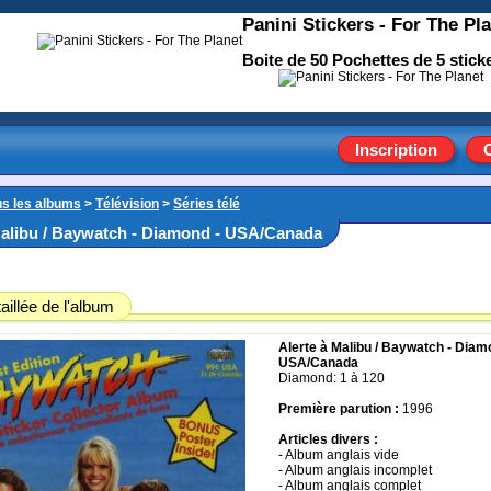
Panini Stickers - For The Pl
Boite de 50 Pochettes de 5 stick
Inscription
us les albums
>
Télévision
>
Séries télé
Malibu / Baywatch - Diamond - USA/Canada
aillée de l'album
Alerte à Malibu / Baywatch - Diam
USA/Canada
Diamond: 1 à 120
Première parution :
1996
Articles divers :
- Album anglais vide
- Album anglais incomplet
- Album anglais complet