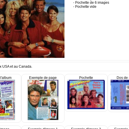
- Pochette de 6 images
- Pochette vide
x USA et au Canada.
l'album
Exemple de page
Pochette
Dos de 