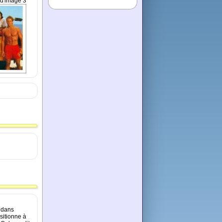
d'image 3
s dans
sitionne à