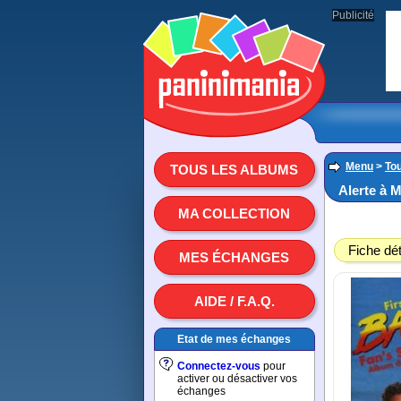
Publicité
Menu
>
To
TOUS LES ALBUMS
Alerte à 
MA COLLECTION
Fiche dét
MES ÉCHANGES
AIDE / F.A.Q.
Etat de mes échanges
Connectez-vous
pour
activer ou désactiver vos
échanges