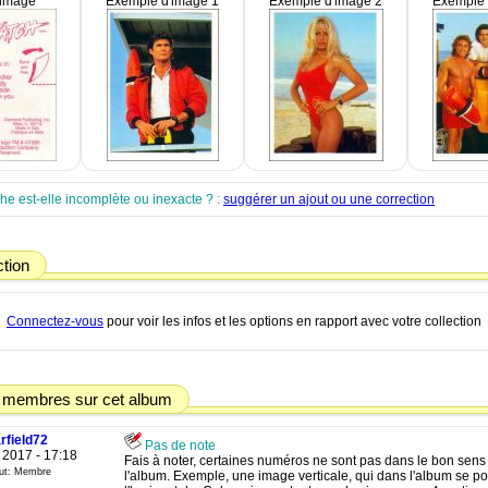
'image
Exemple d'image 1
Exemple d'image 2
Exemple 
che est-elle incomplète ou inexacte ? :
suggérer un ajout ou une correction
ction
Connectez-vous
pour voir les infos et les options en rapport avec votre collection
 membres sur cet album
rfield72
Pas de note
/ 2017 - 17:18
Fais à noter, certaines numéros ne sont pas dans le bon sen
tut: Membre
l'album. Exemple, une image verticale, qui dans l'album se po