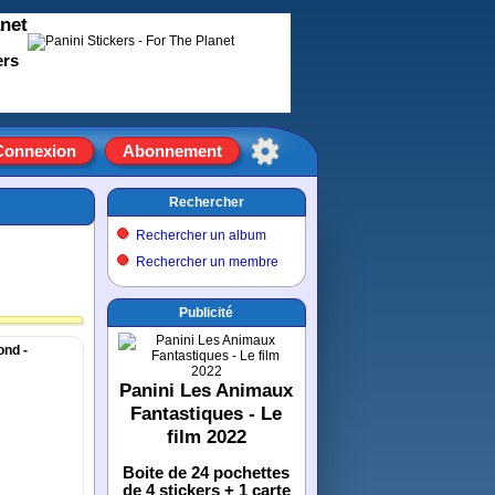
anet
ers
Connexion
Abonnement
Rechercher
Rechercher un album
Rechercher un membre
Publicité
ond -
Panini Les Animaux
Fantastiques - Le
film 2022
Boite de 24 pochettes
de 4 stickers + 1 carte