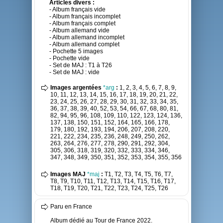
Articles divers :
- Album français vide
- Album français incomplet
- Album français complet
- Album allemand vide
- Album allemand incomplet
- Album allemand complet
- Pochette 5 images
- Pochette vide
- Set de MAJ : T1 à T26
- Set de MAJ : vide
Images argentées
*arg
:
1, 2, 3, 4, 5, 6, 7, 8, 9,
10, 11, 12, 13, 14, 15, 16, 17, 18, 19, 20, 21, 22,
23, 24, 25, 26, 27, 28, 29, 30, 31, 32, 33, 34, 35,
36, 37, 38, 39, 40, 52, 53, 54, 66, 67, 68, 80, 81,
82, 94, 95, 96, 108, 109, 110, 122, 123, 124, 136,
137, 138, 150, 151, 152, 164, 165, 166, 178,
179, 180, 192, 193, 194, 206, 207, 208, 220,
221, 222, 234, 235, 236, 248, 249, 250, 262,
263, 264, 276, 277, 278, 290, 291, 292, 304,
305, 306, 318, 319, 320, 332, 333, 334, 346,
347, 348, 349, 350, 351, 352, 353, 354, 355, 356
Images MAJ
*maj
:
T1, T2, T3, T4, T5, T6, T7,
T8, T9, T10, T11, T12, T13, T14, T15, T16, T17,
T18, T19, T20, T21, T22, T23, T24, T25, T26
Paru en France
Album dédié au Tour de France 2022.