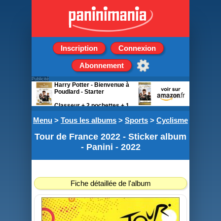
Inscription
Connexion
Abonnement
Publicité
Harry Potter - Bienvenue à
Poudlard - Starter
Classeur + 2 pochettes + 1
carte édition limitée
Menu
>
Tous les albums
>
Sports
>
Cyclisme
Tour de France 2022 - Sticker album
- Panini - 2022
Fiche détaillée de l'album