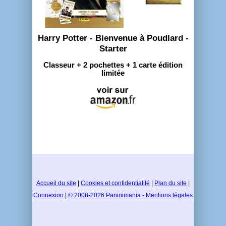
Harry Potter - Bienvenue à Poudlard -
Starter
Classeur + 2 pochettes + 1 carte édition
limitée
Accueil du site
|
Cookies et confidentialité
|
Plan du site
|
Connexion
|
© 2008-2026 Paninimania - Mentions légales