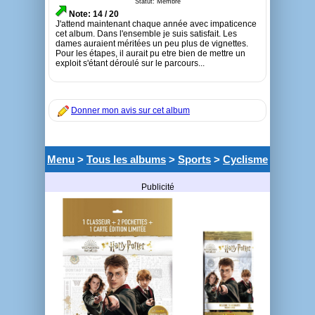
Statut: Membre
Note: 14 / 20
J'attend maintenant chaque année avec impaticence
cet album. Dans l'ensemble je suis satisfait. Les
dames auraient méritées un peu plus de vignettes.
Pour les étapes, il aurait pu etre bien de mettre un
exploit s'étant déroulé sur le parcours...
Donner mon avis sur cet album
Menu
>
Tous les albums
>
Sports
>
Cyclisme
Publicité