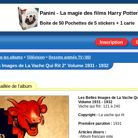
Panini - La magie des films Harry Potter
Boite de 50 Pochettes de 5 stickers + 1 carte
Inscription
us les albums
>
Télévision
>
Dessins animés TV / BD
s Images de La Vache Qui Rit 2° Volume 1931 - 1932
aillée de l'album
Les Belles Images de La Vache Qui
Volume 1931 - 1932
Vache qui Rit : 121 à 240
Copyright :
La vache qui rit
Première parution :
1931
Articles divers :
- Album français vide