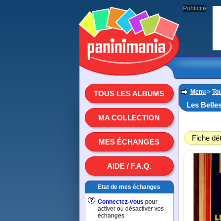
Publicité
Menu
>
To
TOUS LES ALBUMS
Les Belle
MA COLLECTION
Fiche dét
MES ÉCHANGES
AIDE / F.A.Q.
Etat de mes échanges
Connectez-vous
pour
activer ou désactiver vos
échanges