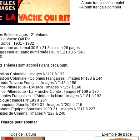
- Album français incomplet
- Album français complet
Les Belles Images - 2° Volume
: La Vache Qui Rit
Sortie : 1931 - 1932
artonné au format 30,5 x 21,5 cms de 28 pages
ges Noir et Blanc numérotées du N°121 au N°240
B)
nts Thèmes sont abordés dans cet album.
osition Coloniale : Images N°121 à 132
osition Coloniale - Colonies Françaises : Images N°133 à 144
rands Travaux Français : Images N°145 à 156
ance Pittoresque - L'Alsace : Images N°157 à 168
ance Pittoresque - La Franche-Comté : Images N°169 à 180
olonies Françaises - L'Afrique du Nord : Images N°181 à 192
lgique : Images N°193 à 204
hampions Sportifs 1930-31 : Images N°205 à 216
randes Équipes Sportives 1930-31 : Images N°217 à 227
rtistes de Cinéma : Images N°228 à 240
r l'image pour zoomer
Dos de l'album
Exemple de page