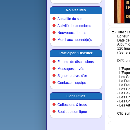
Nouveautés
Actualité du site
Activité des membres
Titre : 
Nouveaux albums
Editeur 
Merci aux abonné(e)s
Date de 
Album c
120 Ima
( Série 
Participer / Discuter
Différe
Forums de discussions
Messages privés
- L'Exp
- L'Exp
Signer le Livre d'or
- Les G
- La Fr
Contacter l'équipe
- La Fr
- Les C
- La Be
Liens utiles
- Les C
- Les G
Collections & trocs
- Les A
Boutiques en ligne
Clic su