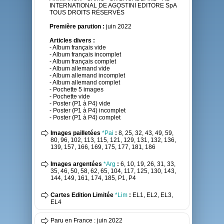
INTERNATIONAL DE AGOSTINI EDITORE SpA
TOUS DROITS RÉSERVÉS
Première parution :
juin 2022
Articles divers :
- Album français vide
- Album français incomplet
- Album français complet
- Album allemand vide
- Album allemand incomplet
- Album allemand complet
- Pochette 5 images
- Pochette vide
- Poster (P1 à P4) vide
- Poster (P1 à P4) incomplet
- Poster (P1 à P4) complet
Images pailletées
*Pai
:
8, 25, 32, 43, 49, 59,
80, 96, 102, 113, 115, 121, 129, 131, 132, 136,
139, 157, 166, 169, 175, 177, 181, 186
Images argentées
*Arg
:
6, 10, 19, 26, 31, 33,
35, 46, 50, 58, 62, 65, 104, 117, 125, 130, 143,
144, 149, 161, 174, 185, P1, P4
Cartes Edition Limitée
*Lim
:
EL1, EL2, EL3,
EL4
Paru en France : juin 2022