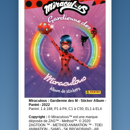
Miraculous : Gardienne des M - Sticker Album -
Panini - 2022
Panini: 1 à 188, P1 à P4, C1 à C50, EL1 à EL4
Copyright :
© Miraculous™ est une marque
déposée de ZAG™ - Method™. © 2020
ZAGTOON ™ - METHOD ANIMATION ™ - TOEI
ANIMATION - SAMG - SK BROADBAND - AB