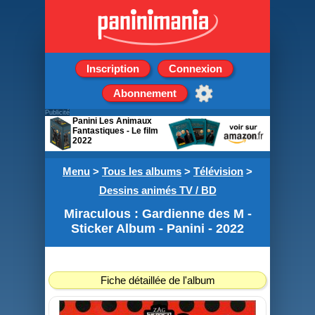
Inscription
Connexion
Abonnement
Publicité
Panini Les Animaux
Fantastiques - Le film
2022
Boite de 24 pochettes
Menu
de 4 stickers + 1 carte
>
Tous les albums
>
Télévision
>
Dessins animés TV / BD
Miraculous : Gardienne des M -
Sticker Album - Panini - 2022
Fiche détaillée de l'album