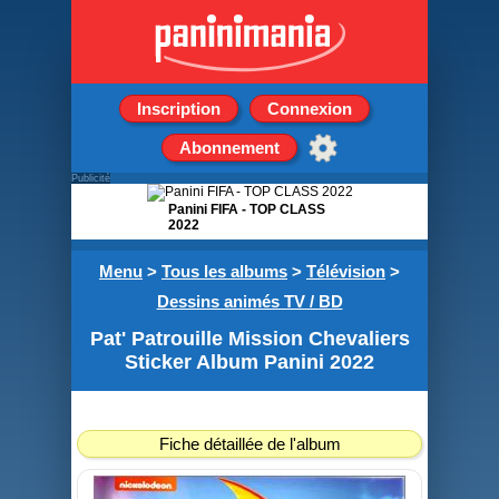
Inscription
Connexion
Abonnement
Publicité
Panini FIFA - TOP CLASS
2022
Boite de 36 pochettes de
Menu
>
Tous les albums
>
Télévision
>
5 stickers
Dessins animés TV / BD
Pat' Patrouille Mission Chevaliers
Sticker Album Panini 2022
Fiche détaillée de l'album