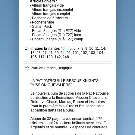
Articles divers :
- Album français vide
- Album français incomplet
- Album français complet
- Pochette de 5 stickers
- Pochette vide
- Starter Pack
- Encart 8 pages (f1 à F27) vide
- Encart 8 pages (f1 à F27) inco
- Encart 8 pages (f1 à F27) comp
images brillantes
*bri
:
5, 6, 7, 8, 9, 10, 11, 14,
18, 23, 27, 41, 55, 64, 91, 101, 102, 103, 104,
105, 117, 129, 142, 148
Paru en France, Belgique
LA PAT' PATROUILLE RESCUE KNIGHTS
"MISSION CHEVALIERS"
Le nouvel album de stickers de la Pat' Patrouille
est destiné à la thématique Mission Chevaliers.
Retrouve Chase, Marcus, Ruben et les autres.
Pour la première fois, Croc et Braise font leur
apparition dans cet album.
Album de 32 pages avec encart central, 176
stickers , dont 24 stickers brillants avec des effets
argentés et de nombreux espaces de coloriage.