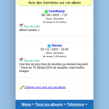
Avis des membres sur cet album
Camilleprgt
08 / 09 / 2025 - 7:27
Statut: Abonné(e)
de niveau 4 (12 points)
Pas de note
album sympa :)
Simony
03 / 11 / 2022 - 19:40
Statut: Abonné(e)
de niveau 5 (34 points)
Pas de note
Une fois de plus trop de doubles,ça devient reçurent
'. Pack de 75 Sticker,20% de doubles ,mais belles
images
Donner mon avis sur cet album
Menu
>
Tous les albums
>
Télévision
>