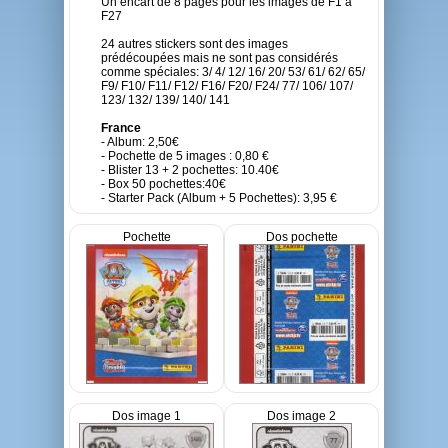
Un encart de 8 pages pour les images de F1 à
F27
24 autres stickers sont des images
prédécoupées mais ne sont pas considérés
comme spéciales: 3/ 4/ 12/ 16/ 20/ 53/ 61/ 62/ 65/
F9/ F10/ F11/ F12/ F16/ F20/ F24/ 77/ 106/ 107/
123/ 132/ 139/ 140/ 141
France
- Album: 2,50€
- Pochette de 5 images : 0,80 €
- Blister 13 + 2 pochettes: 10.40€
- Box 50 pochettes:40€
- Starter Pack (Album + 5 Pochettes): 3,95 €
Pochette
Dos pochette
Dos image 1
Dos image 2