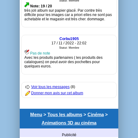
Statut: Membre
Note: 19 / 20
très joli album sur papier glacé. Par contre très
difficile pour les images car a priori elles ne sont pas
achetable et le magasin est très cher. dommage.
Corbu1905
17 / 11 / 2022 - 22:02
Statut: Membre
Pas de note
Avec les produits partenaires ( les produits des
catalogues) on peut avoir des pochettes pour
quelques euros.
Voir tous les messages
(8)
Donner mon avis sur cet album
Menu
>
Tous les albums
>
Cinéma
>
Animations 3D au cinéma
Publicité