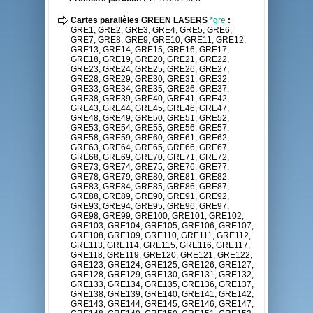
Cartes parallèles GREEN LASERS
*gre
:
GRE1, GRE2, GRE3, GRE4, GRE5, GRE6,
GRE7, GRE8, GRE9, GRE10, GRE11, GRE12,
GRE13, GRE14, GRE15, GRE16, GRE17,
GRE18, GRE19, GRE20, GRE21, GRE22,
GRE23, GRE24, GRE25, GRE26, GRE27,
GRE28, GRE29, GRE30, GRE31, GRE32,
GRE33, GRE34, GRE35, GRE36, GRE37,
GRE38, GRE39, GRE40, GRE41, GRE42,
GRE43, GRE44, GRE45, GRE46, GRE47,
GRE48, GRE49, GRE50, GRE51, GRE52,
GRE53, GRE54, GRE55, GRE56, GRE57,
GRE58, GRE59, GRE60, GRE61, GRE62,
GRE63, GRE64, GRE65, GRE66, GRE67,
GRE68, GRE69, GRE70, GRE71, GRE72,
GRE73, GRE74, GRE75, GRE76, GRE77,
GRE78, GRE79, GRE80, GRE81, GRE82,
GRE83, GRE84, GRE85, GRE86, GRE87,
GRE88, GRE89, GRE90, GRE91, GRE92,
GRE93, GRE94, GRE95, GRE96, GRE97,
GRE98, GRE99, GRE100, GRE101, GRE102,
GRE103, GRE104, GRE105, GRE106, GRE107,
GRE108, GRE109, GRE110, GRE111, GRE112,
GRE113, GRE114, GRE115, GRE116, GRE117,
GRE118, GRE119, GRE120, GRE121, GRE122,
GRE123, GRE124, GRE125, GRE126, GRE127,
GRE128, GRE129, GRE130, GRE131, GRE132,
GRE133, GRE134, GRE135, GRE136, GRE137,
GRE138, GRE139, GRE140, GRE141, GRE142,
GRE143, GRE144, GRE145, GRE146, GRE147,