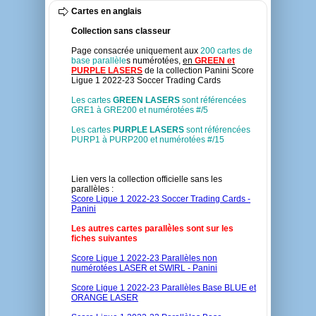
Cartes en anglais
Collection sans classeur
Page consacrée uniquement aux
200 cartes de
base parallèle
s numérotées,
en
GREEN et
PURPLE LASERS
de la collection Panini Score
Ligue 1 2022-23 Soccer Trading Cards
Les cartes
GREEN LASERS
sont référencées
GRE1 à GRE200 et numérotées #/5
Les cartes
PURPLE LASERS
sont référencées
PURP1 à PURP200 et numérotées #/15
Lien vers la collection officielle sans les
parallèles :
Score Ligue 1 2022-23 Soccer Trading Cards -
Panini
Les autres cartes parallèles sont sur les
fiches suivantes
Score Ligue 1 2022-23 Parallèles non
numérotées LASER et SWIRL - Panini
Score Ligue 1 2022-23 Parallèles Base BLUE et
ORANGE LASER