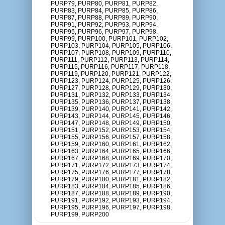
PURP79, PURP80, PURP81, PURP82,
PURP83, PURP84, PURP85, PURP86,
PURP87, PURP88, PURP89, PURP90,
PURP91, PURP92, PURP93, PURP94,
PURP95, PURP96, PURP97, PURP98,
PURP99, PURP100, PURP101, PURP102,
PURP103, PURP104, PURP105, PURP106,
PURP107, PURP108, PURP109, PURP110,
PURP111, PURP112, PURP113, PURP114,
PURP115, PURP116, PURP117, PURP118,
PURP119, PURP120, PURP121, PURP122,
PURP123, PURP124, PURP125, PURP126,
PURP127, PURP128, PURP129, PURP130,
PURP131, PURP132, PURP133, PURP134,
PURP135, PURP136, PURP137, PURP138,
PURP139, PURP140, PURP141, PURP142,
PURP143, PURP144, PURP145, PURP146,
PURP147, PURP148, PURP149, PURP150,
PURP151, PURP152, PURP153, PURP154,
PURP155, PURP156, PURP157, PURP158,
PURP159, PURP160, PURP161, PURP162,
PURP163, PURP164, PURP165, PURP166,
PURP167, PURP168, PURP169, PURP170,
PURP171, PURP172, PURP173, PURP174,
PURP175, PURP176, PURP177, PURP178,
PURP179, PURP180, PURP181, PURP182,
PURP183, PURP184, PURP185, PURP186,
PURP187, PURP188, PURP189, PURP190,
PURP191, PURP192, PURP193, PURP194,
PURP195, PURP196, PURP197, PURP198,
PURP199, PURP200