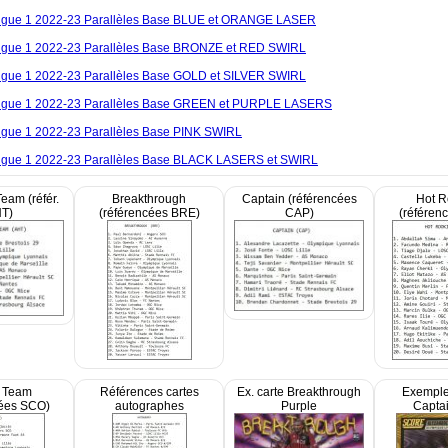
igue 1 2022-23 Parallèles Base BLUE et ORANGE LASER
igue 1 2022-23 Parallèles Base BRONZE et RED SWIRL
igue 1 2022-23 Parallèles Base GOLD et SILVER SWIRL
igue 1 2022-23 Parallèles Base GREEN et PURPLE LASERS
igue 1 2022-23 Parallèles Base PINK SWIRL
igue 1 2022-23 Parallèles Base BLACK LASERS et SWIRL
eam (référ.
Breakthrough
Captain (référencées
Hot R
T)
(référencées BRE)
CAP)
(référen
 Team
Références cartes
Ex. carte Breakthrough
Exemple
cées SCO)
autographes
Purple
Capta