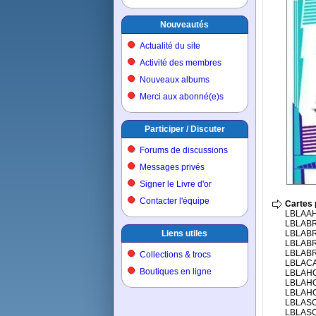
Nouveautés
Actualité du site
Activité des membres
Nouveaux albums
Merci aux abonné(e)s
Participer / Discuter
Forums de discussions
Messages privés
Signer le Livre d'or
Contacter l'équipe
Cartes 
LBLAAH
LBLABR
Liens utiles
LBLABR
LBLABR
LBLABR
Collections & trocs
LBLACA
Boutiques en ligne
LBLAHO
LBLAHO
LBLAHO
LBLASC
LBLASC