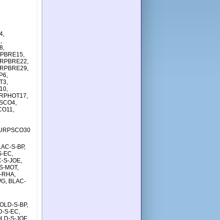
4,
,
8,
PBRE15,
URPBRE22,
URPBRE29,
P6,
T3,
10,
RPHOT17,
SCO4,
O11,
PURPSCO30
AC-S-BP,
S-EC,
-S-JOE,
S-MOT,
-RHA,
WG, BLAC-
OLD-S-BP,
D-S-EC,
LD-S-JOE,