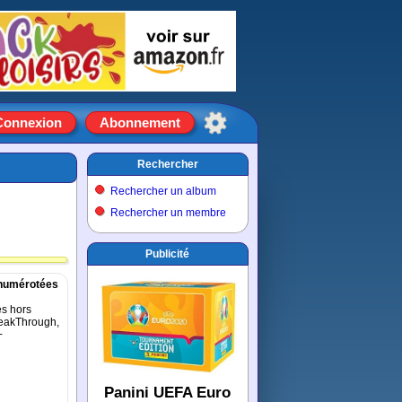
Connexion
Abonnement
Rechercher
Rechercher un album
Rechercher un membre
Publicité
 numérotées
es hors
reakThrough,
+
Panini UEFA Euro