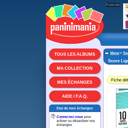
Publicité
Menu
>
To
TOUS LES ALBUMS
Score Lig
MA COLLECTION
Fiche dét
MES ÉCHANGES
AIDE / F.A.Q.
Etat de mes échanges
Connectez-vous
pour
activer ou désactiver vos
échanges