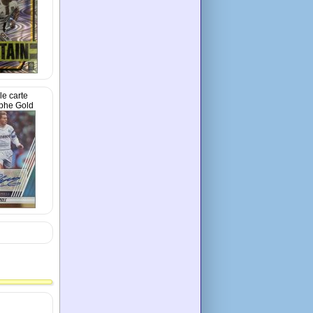
e carte
phe Gold