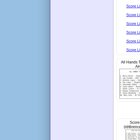
Score L
Score L
Score L
Score L
Score L
Score L
All Hands T
AH
Score
(référen