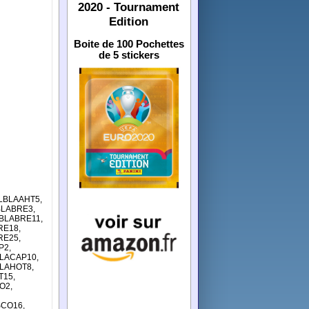
2020 - Tournament
Edition
Boite de 100 Pochettes
de 5 stickers
 LBLAAHT5,
BLABRE3,
LBLABRE11,
RE18,
RE25,
P2,
BLACAP10,
BLAHOT8,
T15,
O2,
SCO16,