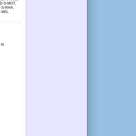
D-S-MOT,
-S-RHA,
S-WG,
 la