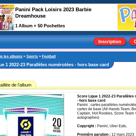
Panini Pack Loisirs 2023 Barbie
Dreamhouse
1 Album + 50 Pochettes
Inscription
us les albums
>
Sports
>
Football
ue 1 2022-23 Parallèles numérotées - hors base card
aillée de l'album
Score Ligue 1 2022-23 Parallèles
- hors base card
Panini : cartes parallèles numéroté
cartes de base (All Hands Team, B
Captain, Hot Rookies, Score Team 
autographes)
Copyright :
Panini, Uber Eats,
Première parution :
12 mars 2023