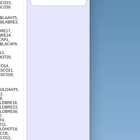
SCO23,
SCO30
SBLAAHT5,
SBLABRE3,
BRE17,
BRE24,
CAP1,
SBLACAP9,
13,
HOT20,
CO14,
ASCO21,
ASCO28,
GOLDAHT5,
2,
9,
LDBRE16,
OLDBRE23,
OLDBRE30,
7,
T4,
T11,
OLDHOT18,
CO5,
CO12,