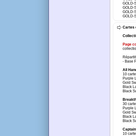
GOLD-S
GOLD-S
GOLD-S
GOLD-
Cartes 
Collect
Page co
collect
Réparti
- Base P
All Ha
10 carte
Purple
Gold S
Black L
Black S
Breakt
30 carte
Purple
Gold S
Black L
Black S
Captain
10 carte