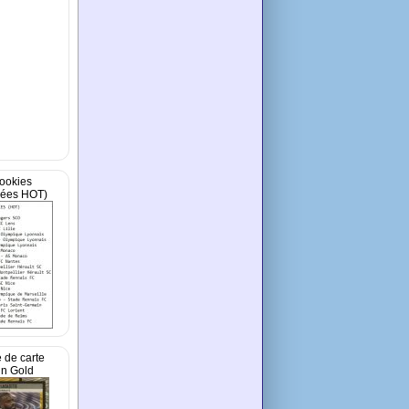
ookies
cées HOT)
 de carte
in Gold