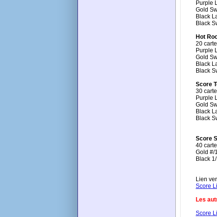
Purple
Gold S
Black L
Black S
Hot Ro
20 carte
Purple
Gold S
Black L
Black S
Score 
30 carte
Purple
Gold S
Black L
Black S
Score S
40 carte
Gold #/
Black 1
Lien ver
Score L
Les aut
Score L