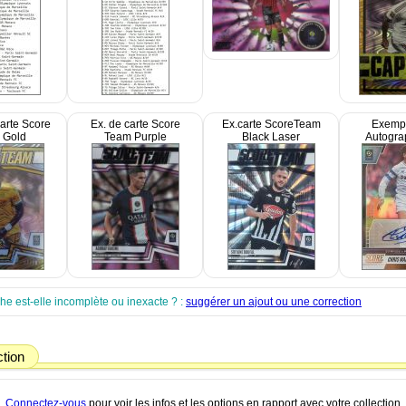
arte Score
Ex. de carte Score
Ex.carte ScoreTeam
Exempl
 Gold
Team Purple
Black Laser
Autogra
che est-elle incomplète ou inexacte ? :
suggérer un ajout ou une correction
ction
Connectez-vous
pour voir les infos et les options en rapport avec votre collection