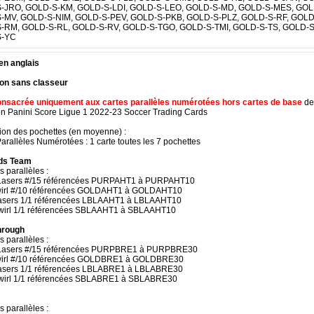
-JRO, GOLD-S-KM, GOLD-S-LDI, GOLD-S-LEO, GOLD-S-MD, GOLD-S-MES, GOL
-MV, GOLD-S-NIM, GOLD-S-PEV, GOLD-S-PKB, GOLD-S-PLZ, GOLD-S-RF, GOLD
-RM, GOLD-S-RL, GOLD-S-RV, GOLD-S-TGO, GOLD-S-TMI, GOLD-S-TS, GOLD-
S-YC
en anglais
ion sans classeur
nsacrée uniquement aux cartes parallèles numérotées hors cartes de base
de
ion Panini Score Ligue 1 2022-23 Soccer Trading Cards
tion des pochettes (en moyenne) :
arallèles Numérotées : 1 carte toutes les 7 pochettes
nds Team
s parallèles :
 Lasers #/15 référencées PURPAHT1 à PURPAHT10
wirl #/10 référencées GOLDAHT1 à GOLDAHT10
asers 1/1 référencées LBLAAHT1 à LBLAAHT10
wirl 1/1 référencées SBLAAHT1 à SBLAAHT10
hrough
s parallèles :
 Lasers #/15 référencées PURPBRE1 à PURPBRE30
wirl #/10 référencées GOLDBRE1 à GOLDBRE30
asers 1/1 référencées LBLABRE1 à LBLABRE30
wirl 1/1 référencées SBLABRE1 à SBLABRE30
s parallèles :