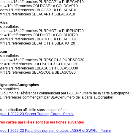
 Lasers #/15 référencées PURPCAP1 à PURPCAP10
wirl #/10 référencées GOLDCAP1 à GOLDCAP10
asers 1/1 référencées LBLACAP1 à LBLACAP10
wirl 1/1 référencées SBLACAP1 à SBLACAP10
okies
s parallèles :
 Lasers #/15 référencées PURPHOT1 à PURPHOT20
wirl #/10 référencées GOLDHOT1 à GOLDHOT20
asers 1/1 référencées LBLAHOT1 à LBLAHOT20
wirl 1/1 référencées SBLAHOT1 à SBLAHOT20
Team
s parallèles :
 Lasers #/15 référencées PURPSCO1 à PURPSCO30
wirl #/10 référencées GOLDSCO1 à GOLDSCO30
asers 1/1 référencées LBLASCO1 à LBLASCO30
wirl 1/1 référencées SBLASCO1 à SBLASCO30
ignatures/Autographes
s parallèles :
10 ou moins : références commençant par GOLD-(numéro de la carte autographe)
/1 : références commençant par BLAC-(numéro de la carte autographe)
s la collection officielle sans les parallèles :
igue 1 2022-23 Soccer Trading Cards - Panini
res cartes parallèles sont sur les fiches suivantes
igue 1 2022-23 Parallèles non numérotées LASER et SWIRL - Panini