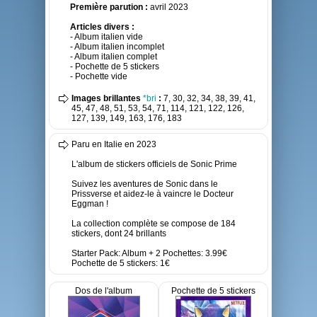
Première parution :
avril 2023
Articles divers :
- Album italien vide
- Album italien incomplet
- Album italien complet
- Pochette de 5 stickers
- Pochette vide
Images brillantes
*bri
:
7, 30, 32, 34, 38, 39, 41,
45, 47, 48, 51, 53, 54, 71, 114, 121, 122, 126,
127, 139, 149, 163, 176, 183
Paru en Italie en 2023
L'album de stickers officiels de Sonic Prime
Suivez les aventures de Sonic dans le
Prissverse et aidez-le à vaincre le Docteur
Eggman !
La collection complète se compose de 184
stickers, dont 24 brillants
Starter Pack: Album + 2 Pochettes: 3.99€
Pochette de 5 stickers: 1€
Dos de l'album
Pochette de 5 stickers