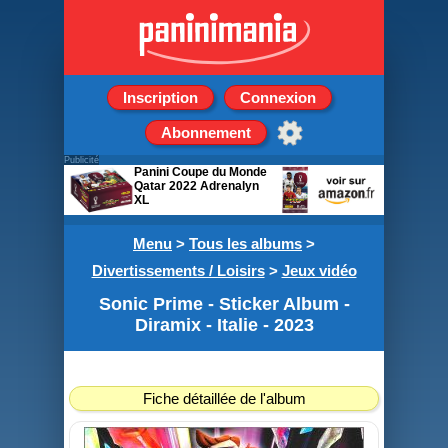
Inscription
Connexion
Abonnement
Publicité
Panini Coupe du Monde
Qatar 2022 Adrenalyn
XL
Boîte de 24 Pochettes de
Menu
8 cartes
>
Tous les albums
>
Divertissements / Loisirs
>
Jeux vidéo
Sonic Prime - Sticker Album -
Diramix - Italie - 2023
Fiche détaillée de l'album