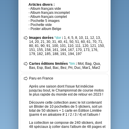
Articles divers :
- Album français vide
- Album français incomplet
- Album français complet
- Pochette 5 images
- Pochette vide
- Poster album Belge
Images dorées
*dor
:
1, 4, 5, 8, 10, 11, 12, 13,
14, 20, 21, 30, 31, 40, 41, 50, 51, 60, 61, 70, 71,
80, 81, 90, 91, 100, 101, 110, 111, 120, 121, 150,
151, 155, 158, 161, 164, 167, 170, 173, 176,
179, 182, 185, 188, 191, 194, 197
Cartes éditions limitées
*lim
:
Mot, Bag, Qua,
Bas, Esp, Bad, Bac, Bez, Pri, Duc, Mar1, Mar2
Paru en France
Après une saison dont l'issue fut indécise
jusqu'au bout, le Championnat de course motos
le plus rapide du monde est de retour en 2023 !
Découvre cette collection avec le lot contenant
un Blister de 10 pochettes de 5 stickers, soit un
total de 50 stickers + 1 carte en Édition Limitée
(parmi 4 en aléatoire # 1 / 2 / 3 / 4) et l'album !
La collection se compose de 240 stickers, dont
48 spéciaux à coller dans l'album de 48 pages et