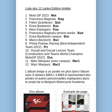
Liste des 12 cartes Edition limitée
:
1 : Moto GP 2023 :
Mot
2 : Francesco Bagnaia :
Bag
3 : Fabio Quartararo :
Qua
4 : Enea Bastianini :
Bas
5 : Aleix Espargaro :
Esp
6 : Francesco Bagnaia version dorée :
Bad
7 : Enea Bastianini casque :
Bac
8 : Marco Bezzechi :
Bez
9 : Prima Pramac Racing (Best Independent
Team 2022) :
Pri
10 : Ducati and Ducati Lenovo Team
(Constructors and Teams World Champion
MotoGP 2022) :
Duc
11 : Marc Marquez (avec casque) :
Mar1
12 : Marc Marquez :
Mar2
L'album belge a un poster en plus dans l'album
avec 8 stickers BMA 1 à BMA 8 représentant des
pilotes et autres personnalités impliquées dans
le projet de la Belgium Motorcycle Academy.
Dos album
Exemple de page