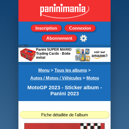
Inscription
Connexion
Abonnement
Publicité
Panini SUPER MARIO
Trading Cards - Boite
métal
8 pochettes + 3 cartes
édition limitée
Menu
>
Tous les albums
>
Autos / Motos / Véhicules
>
Motos
MotoGP 2023 - Sticker album -
Panini 2023
Fiche détaillée de l'album