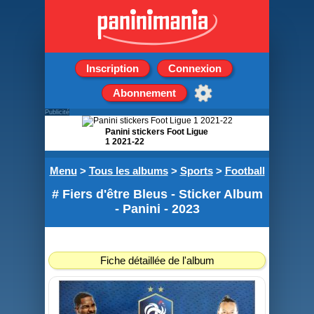
Inscription
Connexion
Abonnement
Publicité
Panini stickers Foot Ligue
1 2021-22
Boîte de 50 pochettes de
Menu
>
Tous les albums
>
Sports
>
Football
5 stickers
# Fiers d'être Bleus - Sticker Album
- Panini - 2023
Fiche détaillée de l'album