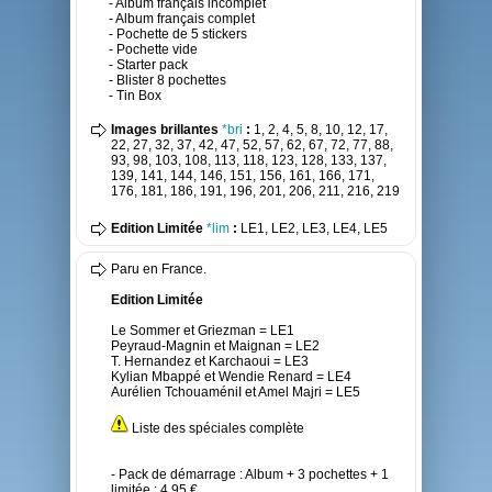
- Album français incomplet
- Album français complet
- Pochette de 5 stickers
- Pochette vide
- Starter pack
- Blister 8 pochettes
- Tin Box
Images brillantes
*bri
:
1, 2, 4, 5, 8, 10, 12, 17,
22, 27, 32, 37, 42, 47, 52, 57, 62, 67, 72, 77, 88,
93, 98, 103, 108, 113, 118, 123, 128, 133, 137,
139, 141, 144, 146, 151, 156, 161, 166, 171,
176, 181, 186, 191, 196, 201, 206, 211, 216, 219
Edition Limitée
*lim
:
LE1, LE2, LE3, LE4, LE5
Paru en France.
Edition Limitée
Le Sommer et Griezman = LE1
Peyraud-Magnin et Maignan = LE2
T. Hernandez et Karchaoui = LE3
Kylian Mbappé et Wendie Renard = LE4
Aurélien TchouaméniI et Amel Majri = LE5
Liste des spéciales complète
- Pack de démarrage : Album + 3 pochettes + 1
limitée : 4,95 €