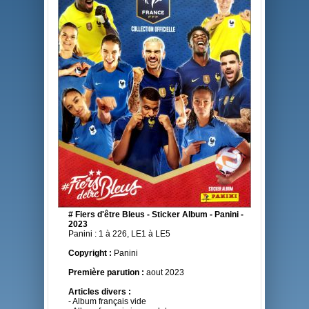
# Fiers d'être Bleus - Sticker Album - Panini -
2023
Panini : 1 à 226, LE1 à LE5
Copyright :
Panini
Première parution :
aout 2023
Articles divers :
- Album français vide