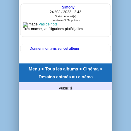
Simony
24 / 08 / 2023 - 2:43
Statut: Abonné(e)
de niveau 5 (34 points)
Pas de note
Très moche,sauf figurines plutôt jolies
Donner mon avis sur cet album
Menu
>
Tous les albums
>
Cinéma
>
Dessins animés au cinéma
Publicité