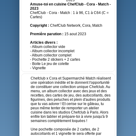
Amuse-toi en cuisine ChefClub - Cora - Match -
2023
ChefClub - Cora - Match : 1 à 96, C1 à C64 (C =
Cartes)
Copyright :
ChefClub Network, Cora, Match
Première parution :
15 aout 2023
Articles divers :
- Album collector vide
- Album collector incomplet
- Album collector complet
- Pochette 2 stickers + 2 cartes
- Boite Le jeu de colette
- Vignette
Chefclub x Cora et Supermarché Match réalisent
une opération inédite et te donnent l'opportunité
de constituer une collection unique Chefclub. Au
menu, un album collector avec des jeux et des
recettes, des cartes de jeu, des autocollants, des
figurines, des peluches et plein d'autres produits
que tu vas adorer ! Et cerise sur le gâteau, tu
peux même tenter de remporter un atelier
cuisine dans les studios Chefclub à Paris. Alors
enfile ton tablier et prépare-toi à vivre jusqu'à 9
semaines complètement toquées !
Une pochette composée de 2 cartes, de 2
autocollants et 1 vignette te sera offerte par