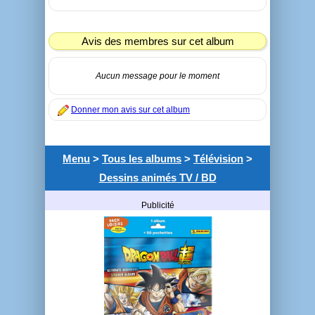
Avis des membres sur cet album
Aucun message pour le moment
Donner mon avis sur cet album
Menu
>
Tous les albums
>
Télévision
>
Dessins animés TV / BD
Publicité