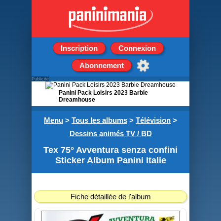
Inscription
Connexion
Abonnement
Publicité
Panini Pack Loisirs 2023 Barbie
Dreamhouse
1 Album + 50 Pochettes
Menu
>
Tous les albums
>
Télévision
>
Dessins animés TV / BD
Tex 75° Avventura senza confini
Sticker Album Panini Italie
Fiche détaillée de l'album