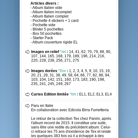
Articles divers :
- Album italien vide
- Album Italien incomplet
- Album Italien complet
- Pochette 4 stickers + 1 card
- Pochette vide
- Blister 5 pochettes
- Box 50 pochettes
- Starter Pack
- Album couverture rigide EL
Images en relief
*rel
:
14, 41, 62, 70, 79, 88, 90,
107, 144, 165, 168, 179, 189, 196, 214, 216,
220, 228, 238, 256, 271, 275
Images dorées
*Dor
:
1, 2, 3, 4, 5, 9, 10, 15, 19,
20, 21, 28, 31, 38, 49, 58, 64, 66, 77, 82, 86, 94,
103, 104, 142, 151, 160, 173, 183, 190, 198,
235, 241, 245, 249, 267
Cartes Edition limitée
*lim
:
EL1, EL2, EL3, EL4
Paru en Italie
En collaboration avec Edicola Birra Fumetteria
Le retour de la collection Tex chez Panini, après
l'album record de 2015. Il constitue une suite,
sans être une redite du précèdent album. Celui-
ci retrace les 75 ans d'existence de Tex et relate
les quelques 383 fois où il a échappé à des