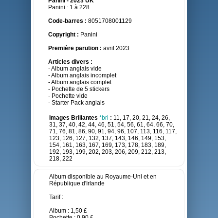
Panini - 2023 UK
Panini : 1 à 228
Code-barres :
8051708001129
Copyright :
Panini
Première parution :
avril 2023
Articles divers :
- Album anglais vide
- Album anglais incomplet
- Album anglais complet
- Pochette de 5 stickers
- Pochette vide
- Starter Pack anglais
Images Brillantes
*bri
:
11, 17, 20, 21, 24, 26,
31, 37, 40, 42, 44, 46, 51, 54, 56, 61, 64, 66, 70,
71, 76, 81, 86, 90, 91, 94, 96, 107, 113, 116, 117,
123, 126, 127, 132, 137, 143, 146, 149, 153,
154, 161, 163, 167, 169, 173, 178, 183, 189,
192, 193, 199, 202, 203, 206, 209, 212, 213,
218, 222
Album disponible au Royaume-Uni et en
République d'Irlande
Tarif :
Album : 1,50 £
Pochette : 0,90 £