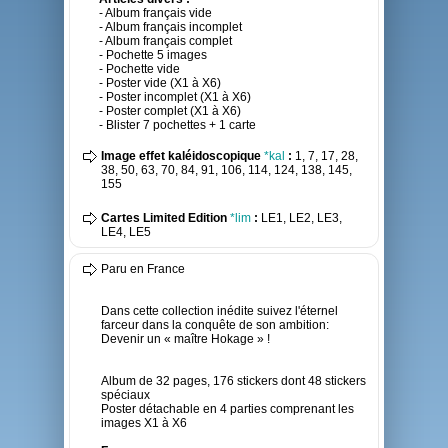
- Album français vide
- Album français incomplet
- Album français complet
- Pochette 5 images
- Pochette vide
- Poster vide (X1 à X6)
- Poster incomplet (X1 à X6)
- Poster complet (X1 à X6)
- Blister 7 pochettes + 1 carte
Image effet kaléidoscopique
*kal
:
1, 7, 17, 28,
38, 50, 63, 70, 84, 91, 106, 114, 124, 138, 145,
155
Cartes Limited Edition
*lim
:
LE1, LE2, LE3,
LE4, LE5
Paru en France
Dans cette collection inédite suivez l'éternel
farceur dans la conquête de son ambition:
Devenir un « maître Hokage » !
Album de 32 pages, 176 stickers dont 48 stickers
spéciaux
Poster détachable en 4 parties comprenant les
images X1 à X6