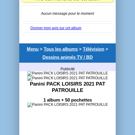
Aucun message pour le moment
Donner mon avis sur cet album
Menu
>
Tous les albums
>
Télévision
>
Dessins animés TV / BD
Publicité
Panini PACK LOISIRS 2021 PAT
PATROUILLE
1 album + 50 pochettes