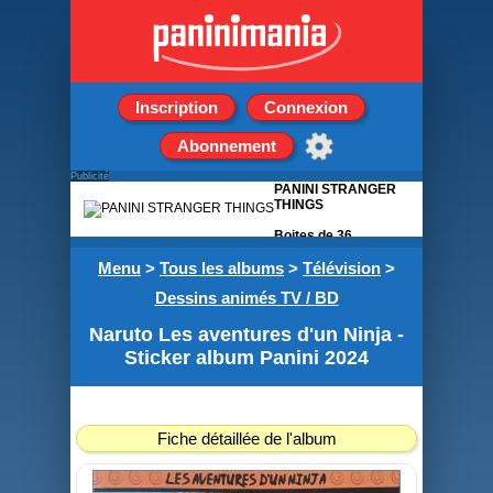
Inscription
Connexion
Abonnement
Publicité
PANINI STRANGER
THINGS
Boites de 36
pochettes de 5
Menu
>
Tous les albums
stickers
>
Télévision
>
Dessins animés TV / BD
Naruto Les aventures d'un Ninja -
Sticker album Panini 2024
Fiche détaillée de l'album