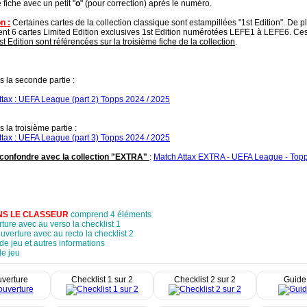
e fiche avec un petit "
o
" (pour correction) après le numéro.
n :
Certaines cartes de la collection classique sont estampillées "1st Edition". De plu
nt 6 cartes Limited Edition exclusives 1st Edition numérotées LEFE1 à LEFE6. Ces
st Edition sont référencées sur la troisième fiche de la collection
.
s la seconde partie :
ttax : UEFA League (part 2) Topps 2024 / 2025
s la troisième partie :
ttax : UEFA League (part 3) Topps 2024 / 2025
confondre avec la collection "EXTRA"
:
Match Attax EXTRA - UEFA League - Topp
NS LE CLASSEUR
comprend 4 éléments
ture avec au verso la checklist 1
uverture avec au recto la checklist 2
de jeu et autres informations
de jeu
verture
Checklist 1 sur 2
Checklist 2 sur 2
Guide