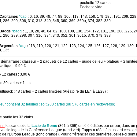
- pochette 12 cartes
- Pochette vide
Capitaines
*cap
:
6, 16, 39, 48, 77, 88, 105, 113, 143, 158, 179, 185, 191, 209, 228
, 286, 290, 306, 310, 318, 340, 345, 360, 369, 369o, 374, 382, 389
 Badge
*badg
:
1, 10, 28, 46, 64, 82, 100, 109, 136, 154, 172, 181, 190, 208, 226, 2
, 280, 289, 298, 307, 316, 334, 343, 352, 361, 361o, 370, 379, 388
 Argentées
*arg
:
118, 119, 120, 121, 122, 123, 124, 125, 126, 127, 128, 129, 130, 
4, 135
démarrage : classeur + 2 paquets de 12 cartes + guide de jeu + plateau + 2 limité
tactique : 9,99 €
 12 cartes : 3,00 €
o 30 cartes + 1 lim :
tipack : 48 cartes + 2 cartes limitées (Aléatoire du LE4 à LE28) :
eur contient 32 feuilles : soit 288 cartes (ou 576 cartes en recto/verso)
 partie les 32 clubs
n :
les cartes de la
Lazio de Rome
(361 à 369) ont été éditées par erreur, dans un
vec le logo de la Conference League (rond vert). Topps a réédité plus tard ces cart
 de l'Europa League (rond orange). Pour différencier ces dernières, celles-ci sont