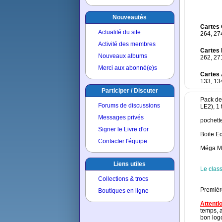
Nouveautés
Cartes 
Actualité du site
264, 274
Activité des membres
Cartes
Nouveaux albums
262, 271
Merci aux abonné(e)s
Cartes
133, 13
Participer / Discuter
Pack de 
Forums de discussions
LE2), 1 
Messages privés
pochette
Signer le Livre d'or
Boite Ec
Contacter l'équipe
Méga Mul
Liens utiles
Le class
Collections & trocs
Première
Boutiques en ligne
Attentio
temps, a
bon logo