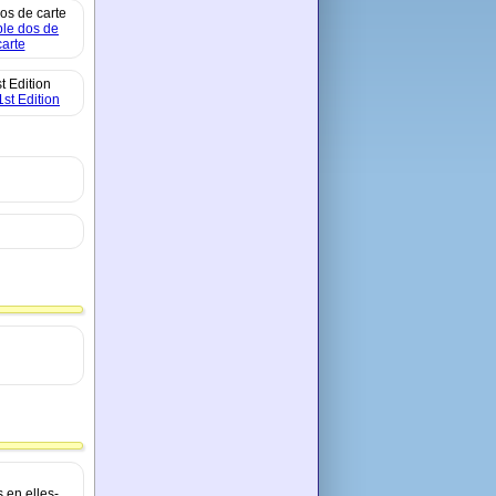
os de carte
t Edition
 en elles-