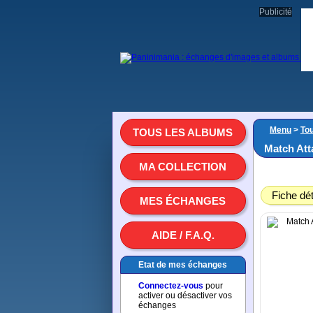
Publicité
Menu
>
To
TOUS LES ALBUMS
Match Att
MA COLLECTION
Fiche dét
MES ÉCHANGES
AIDE / F.A.Q.
Etat de mes échanges
Connectez-vous
pour
activer ou désactiver vos
échanges