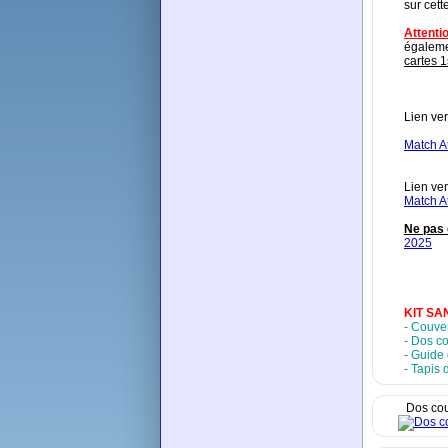
sur cett
Attentio
égaleme
cartes 1
Lien ver
Match A
Lien ver
Match A
Ne pas 
2025
KIT SA
- Couver
- Dos co
- Guide 
- Tapis 
Dos cou