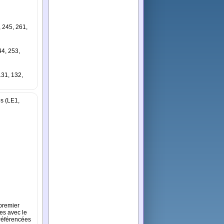
, 245, 261,
44, 253,
131, 132,
es (LE1,
 premier
es avec le
 référencées