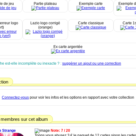
e de jeu
Partie plateau
Exemple carte
Exemple d
erreur logo
Lazio logo corrigé
Carte classique
Carte 1s
rt)
(orange)
Ex carte argentée
che est-elle incomplète ou inexacte ? :
suggérer un ajout ou une correction
ction
Connectez-vous
pour voir les infos et les options en rapport avec votre collection
 membres sur cet album
 Strange
Note: 7 / 20
Topps vous abusez 3 € le paquet de 12 cartes sinon les cartes