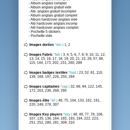
- Album anglais complet
- Album anglais gratuit vide
- Alb. anglais gratuit incomplet
- Album anglais gratuit complet
- Album hardcover anglais vide
- Alb hardcover anglais incomp
- Alb hardcover anglais complet
- Pochette 5 stickers
- Pochette vide
Images dorées
*dor
:
1, 2
Images Fabric
*fab
:
3, 4, 5, 6, 7, 8, 9, 10, 11, 12,
13, 14, 15, 16, 17, 18, 19, 20, 21, 22, 28, 57, 86,
115, 144, 173, 202, 231, 260, 289
Images badges textiles
*bad
:
23, 52, 81, 110,
139, 168, 197, 226, 255, 284
Images capitaines
*cap
:
32, 66, 94, 122, 145,
172, 203, 236, 268, 295
Images élite
*éli
:
46, 75, 104, 133, 162, 191,
220, 249, 278, 307
Images Key players
*key
:
48, 49, 77, 78, 106,
107, 135, 136, 164, 165, 193, 194, 222, 223,
251, 252, 280, 281, 309, 310