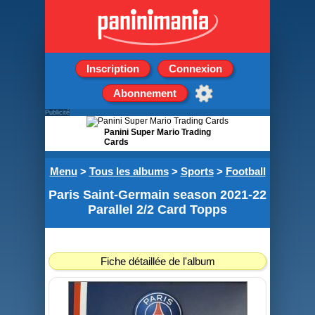
Inscription
Connexion
Abonnement
Publicité
Panini Super Mario Trading
Cards
Pack pour démarrer la
Menu
>
Tous les albums
>
Sports
>
Football
collection 1 classeur + 3
pochettes
Paris Saint-Germain season 2021-22
Parallel 2/2 Card Topps
Fiche détaillée de l'album