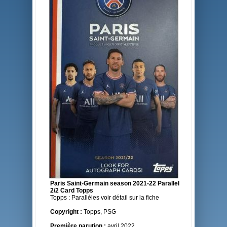
Paris Saint-Germain season 2021-22 Parallel
2/2 Card Topps
Topps : Parallèles voir détail sur la fiche
Copyright :
Topps, PSG
Première parution :
avril 2022