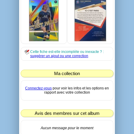
Cette fiche est-elle incomplète ou inexacte ? :
suggérer un ajout ou une correction
Ma collection
Connectez-vous
pour voir les infos et les options en
rapport avec votre collection
Avis des membres sur cet album
Aucun message pour le moment