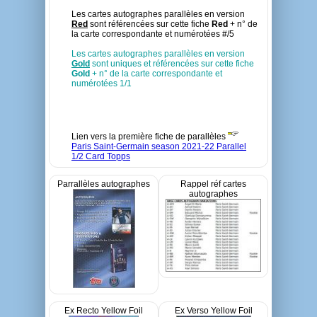
Les cartes autographes parallèles en version
Red
sont référencées sur cette fiche
Red
+ n° de
la carte correspondante et numérotées #/5
Les cartes autographes parallèles en version
Gold
sont uniques et référencées sur cette fiche
Gold
+ n° de la carte correspondante et
numérotées 1/1
Lien vers la première fiche de parallèles
Paris Saint-Germain season 2021-22 Parallel
1/2 Card Topps
Parrallèles autographes
Rappel réf cartes
autographes
Ex Recto Yellow Foil
Ex Verso Yellow Foil