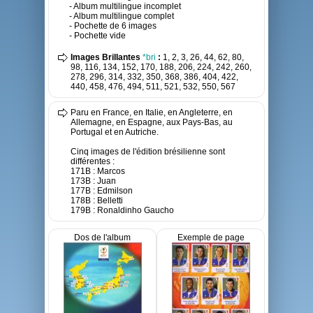
- Album multilingue incomplet
- Album multilingue complet
- Pochette de 6 images
- Pochette vide
Images Brillantes
*bri
:
1, 2, 3, 26, 44, 62, 80,
98, 116, 134, 152, 170, 188, 206, 224, 242, 260,
278, 296, 314, 332, 350, 368, 386, 404, 422,
440, 458, 476, 494, 511, 521, 532, 550, 567
Paru en France, en Italie, en Angleterre, en
Allemagne, en Espagne, aux Pays-Bas, au
Portugal et en Autriche.
Cinq images de l'édition brésilienne sont
différentes :
171B : Marcos
173B : Juan
177B : Edmilson
178B : Belletti
179B : Ronaldinho Gaucho
Dos de l'album
Exemple de page