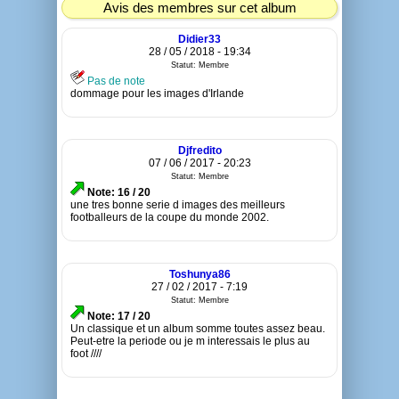
Avis des membres sur cet album
Didier33
28 / 05 / 2018 - 19:34
Statut: Membre
Pas de note
dommage pour les images d'Irlande
Djfredito
07 / 06 / 2017 - 20:23
Statut: Membre
Note: 16 / 20
une tres bonne serie d images des meilleurs
footballeurs de la coupe du monde 2002.
Toshunya86
27 / 02 / 2017 - 7:19
Statut: Membre
Note: 17 / 20
Un classique et un album somme toutes assez beau.
Peut-etre la periode ou je m interessais le plus au
foot ////