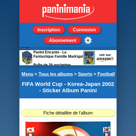
Inscription
Connexion
Abonnement
Publicité
Panini Encanto - La
Fantastique Famille Madrigal
Boîte de 36 pochettes
Menu
>
Tous les albums
>
Sports
>
Football
FIFA World Cup - Korea-Japan 2002
- Sticker Album Panini
Fiche détaillée de l'album