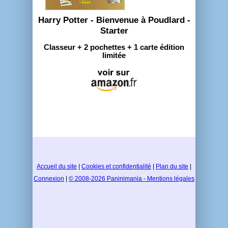
Harry Potter - Bienvenue à Poudlard -
Starter
Classeur + 2 pochettes + 1 carte édition
limitée
Accueil du site
|
Cookies et confidentialité
|
Plan du site
|
Connexion
|
© 2008-2026 Paninimania - Mentions légales