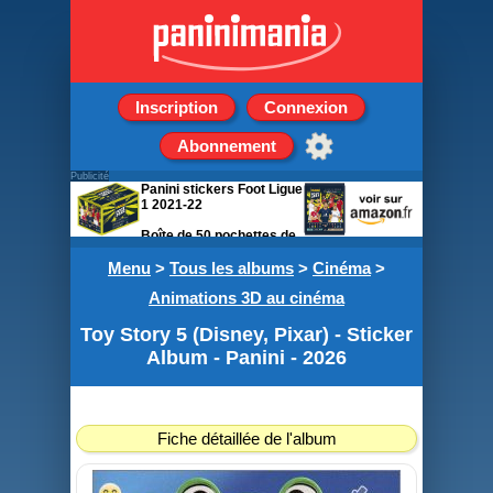
Inscription
Connexion
Abonnement
Publicité
Panini stickers Foot Ligue
1 2021-22
Boîte de 50 pochettes de
5 stickers
Menu
>
Tous les albums
>
Cinéma
>
Animations 3D au cinéma
Toy Story 5 (Disney, Pixar) - Sticker
Album - Panini - 2026
Fiche détaillée de l'album