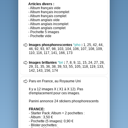
Articles divers :
- Album français vide
- Album français incomplet
- Album français complet
- Album anglais vide
- Album anglais incomplet
- Album anglais complet
- Pochette 5 images
- Pochette vide
Images phosphorescentes
*pho
:
1, 25, 42, 44,
46, 92, 93, 97, 98, 103, 104, 106, 107, 108, 109,
110, 116, 117, 141, 166, 173
Images brillantes
*bri
:
7, 8, 9, 11, 15, 24, 27, 28,
29, 31, 35, 36, 38, 39, 53, 55, 105, 118, 119, 133,
142, 143, 156, 174
Paru en France, au Royaume Uni
Il y a 12 images X ( X1 à X 12). Pas
d'emplacement pour ces images.
Panini annonce 24 stickers phosphorescents
FRANCE:
- Starter Pack: Album + 2 pochettes :
- Album : 3,50 €
- Pochette (5 images): 0,90 €
- Blister pochettes: