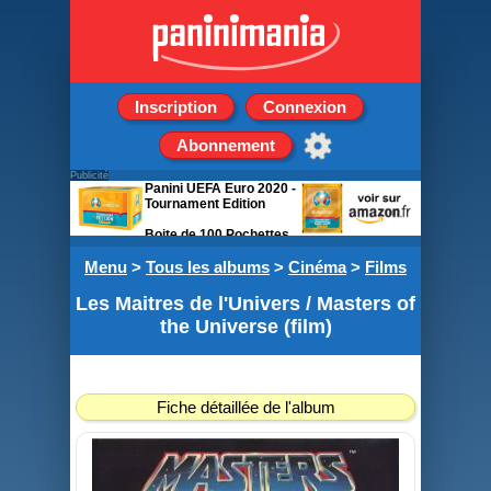
Inscription
Connexion
Abonnement
Publicité
Panini UEFA Euro 2020 -
Tournament Edition
Boite de 100 Pochettes
de 5 stickers
Menu
>
Tous les albums
>
Cinéma
>
Films
Les Maitres de l'Univers / Masters of
the Universe (film)
Fiche détaillée de l'album