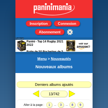
Inscription
Connexion
Abonnement
Publicité
Panini - Top 14 Rugby 2021
2022
Boite de 50 Pochettes de 5
stickers
Menu
>
Nouveautés
Nouveaux albums
Derniers albums ajoutés
13/742
...
...
Aller à la page :
1
3
8
9