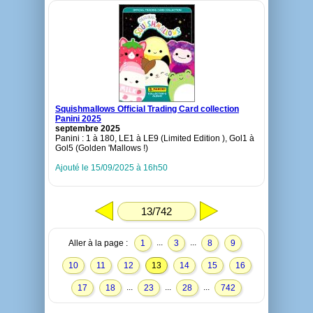
Squishmallows Official Trading Card collection
Panini 2025
septembre 2025
Panini : 1 à 180, LE1 à LE9 (Limited Edition ), Gol1 à
Gol5 (Golden 'Mallows !)
Ajouté le 15/09/2025 à 16h50
13/742
...
...
Aller à la page :
1
3
8
9
10
11
12
13
14
15
16
...
...
...
17
18
23
28
742