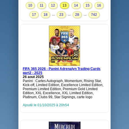
10
11
12
13
14
15
16
...
...
...
17
18
23
28
742
FIFA 365 2026 - Panini Adrenalyn Trading Cards
part2 - 2025
26 aout 2025
Panini : Cartes Autograph, Momentum, Rising Star,
Kick-off, Limited Edition, Excellence Limited Edition,
Premium Limited Edition, Premium Gold Limited
Edition, XXL Excellence, XXL Limited Edition,
Platinum, Clubs 99, Star Signings, carte logo
Ajouté le 01/10/2025 à 20h54