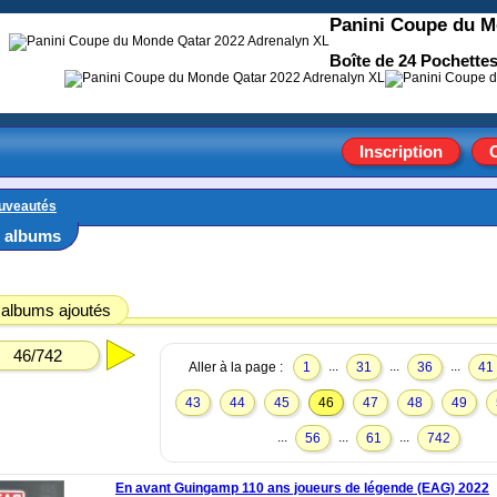
Panini Coupe du M
Boîte de 24 Pochettes
Inscription
uveautés
 albums
 albums ajoutés
46/742
...
...
...
Aller à la page :
1
31
36
41
43
44
45
46
47
48
49
...
...
...
56
61
742
En avant Guingamp 110 ans joueurs de légende (EAG) 2022