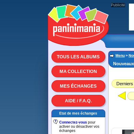
Publicité
Menu
>
No
TOUS LES ALBUMS
Nouveaux
MA COLLECTION
Derniers
MES ÉCHANGES
AIDE / F.A.Q.
Etat de mes échanges
Connectez-vous
pour
activer ou désactiver vos
échanges