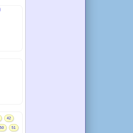
3
42
50
51