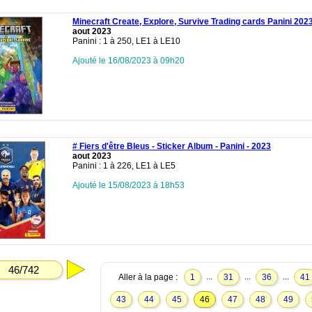
Minecraft Create, Explore, Survive Trading cards Panini 202
aout 2023
Panini : 1 à 250, LE1 à LE10
Ajouté le 16/08/2023 à 09h20
# Fiers d'être Bleus - Sticker Album - Panini - 2023
aout 2023
Panini : 1 à 226, LE1 à LE5
Ajouté le 15/08/2023 à 18h53
46/742
...
...
...
Aller à la page :
1
31
36
41
43
44
45
46
47
48
49