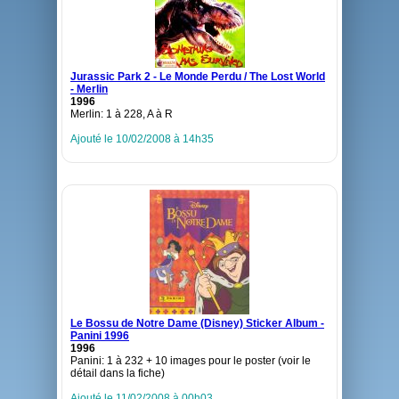
Jurassic Park 2 - Le Monde Perdu / The Lost World
- Merlin
1996
Merlin: 1 à 228, A à R
Ajouté le 10/02/2008 à 14h35
Le Bossu de Notre Dame (Disney) Sticker Album -
Panini 1996
1996
Panini: 1 à 232 + 10 images pour le poster (voir le
détail dans la fiche)
Ajouté le 11/02/2008 à 00h03