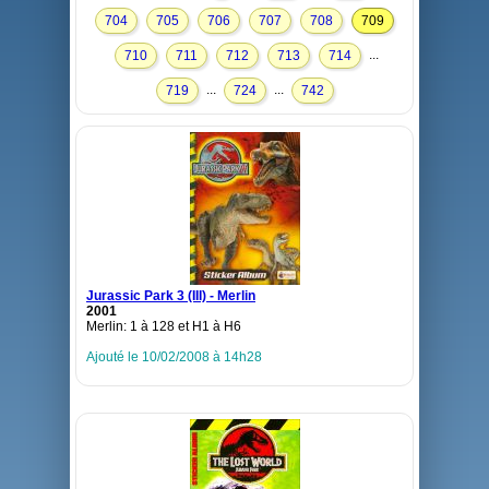
704
705
706
707
708
709
...
710
711
712
713
714
...
...
719
724
742
Jurassic Park 3 (III) - Merlin
2001
Merlin: 1 à 128 et H1 à H6
Ajouté le 10/02/2008 à 14h28