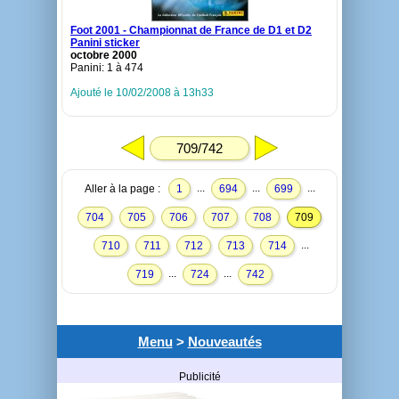
Foot 2001 - Championnat de France de D1 et D2
Panini sticker
octobre 2000
Panini: 1 à 474
Ajouté le 10/02/2008 à 13h33
709/742
...
...
...
Aller à la page :
1
694
699
704
705
706
707
708
709
...
710
711
712
713
714
...
...
719
724
742
Menu
>
Nouveautés
Publicité