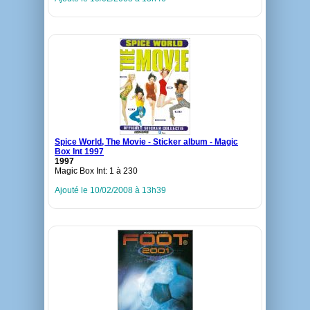
Spice World, The Movie - Sticker album - Magic
Box Int 1997
1997
Magic Box Int: 1 à 230
Ajouté le 10/02/2008 à 13h39