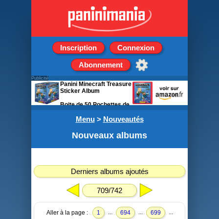
Inscription
Connexion
Abonnement
Publicité
Panini Minecraft Treasure
Sticker Album
Boite de 50 Pochettes de
5 stickers
Menu
>
Nouveautés
Nouveaux albums
Derniers albums ajoutés
709/742
...
...
...
Aller à la page :
1
694
699