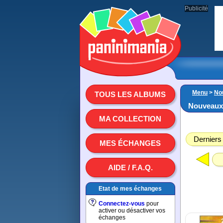
Publicité
Menu
>
No
TOUS LES ALBUMS
Nouveaux
MA COLLECTION
Derniers
MES ÉCHANGES
AIDE / F.A.Q.
Etat de mes échanges
Connectez-vous
pour
activer ou désactiver vos
échanges