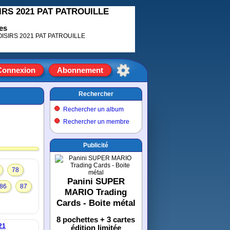
SIRS 2021 PAT PATROUILLE
es
Connexion
Abonnement
Rechercher
Rechercher un album
Rechercher un membre
Publicité
78
Panini SUPER
86
87
MARIO Trading
Cards - Boite métal
8 pochettes + 3 cartes
21
édition limitée