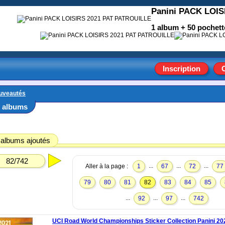
Panini PACK LOI
1 album + 50 pochett
Inscription
uveautés
 albums
 albums ajoutés
82/742
...
...
...
Aller à la page :
1
67
72
77
79
80
81
82
83
84
85
...
...
...
92
97
742
UCI Road World Championships Sticker Collection Panini 20