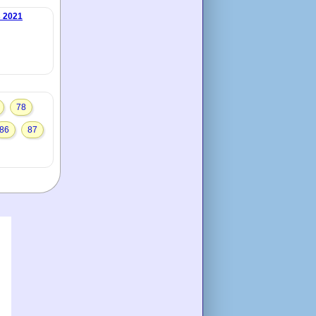
s 2021
78
86
87