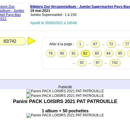
Blijdorp Zoo Verzamelalbum - Jumbo Supermarket Pays-Ba
19 mai 2021
Jumbo Supermarket : 1 à 150
Ajouté le 30/06/2021 à 18h48
82/742
...
...
...
Aller à la page :
1
67
72
77
79
80
81
82
83
84
85
...
...
...
92
97
742
Publicité
Panini PACK LOISIRS 2021 PAT PATROUILLE
1 album + 50 pochettes