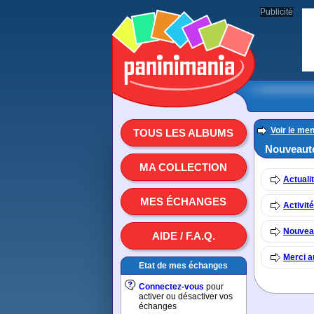
Publicité
Voir le men
TOUS LES ALBUMS
Nouveaut
MA COLLECTION
Actualit
MES ÉCHANGES
Activi
Nouvea
AIDE / F.A.Q.
Merci a
Etat de mes échanges
Connectez-vous
pour
activer ou désactiver vos
échanges