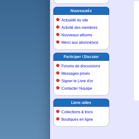
Nouveautés
Actualité du site
Activité des membres
Nouveaux albums
Merci aux abonné(e)s
Participer / Discuter
Forums de discussions
Messages privés
Signer le Livre d'or
Contacter l'équipe
Liens utiles
Collections & trocs
Boutiques en ligne