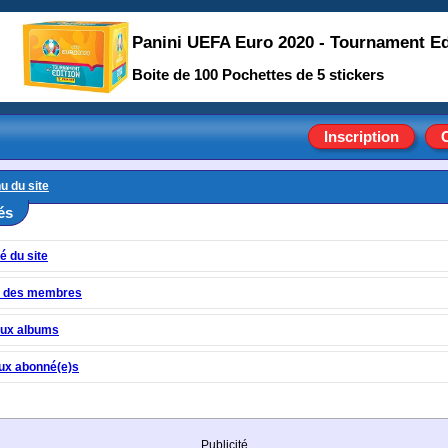
Panini UEFA Euro 2020 - Tournament Ed
Boite de 100 Pochettes de 5 stickers
Inscription
u du site
és
é du site
té des membres
ux albums
ux abonné(e)s
Publicité