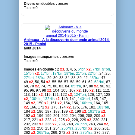
Divers en doubles :
aucun
Total = 0
Animaux - A la découverte du monde animal 2014-
2015 - Panini
aout 2014
Images manquantes :
aucune
Total = 0
Images en double :
2
x3
, 3, 4, 5,
6*bri
x2
,
7*bri
,
9*bri
,
15*bri
x2
,
17*bri
,
18*bri
,
19*bri
,
21*bri
,
22*bri
, 24, 25,
27*bri
,
28*tra
, 29, 30, 33, 34, 38, 39, 42,
43*tra
, 47,
49
x2
, 50, 54
x2
, 55, 56, 57, 58, 59, 61, 62,
63*bri
, 67,
68, 70
x2
, 74, 75, 80, 83, 84,
85*tra
, 87, 88
x2
, 90, 92,
95, 96, 97, 98
x2
, 104, 105, 107
x2
, 110
x2
, 111, 112,
113, 115
x2
, 119, 121, 122
x3
,
124*bri
, 126, 127, 128
x2
,
130*tis
,
132*tis
x2
, 140, 141,
143*bri
, 145, 147,
149
x2
, 150
x2
, 151
x2
, 154, 156,
160*tra
, 164, 165
x2
, 166, 172
x2
, 173, 174
x2
, 175, 176, 182,
183*bri
,
184
x2
, 186, 187, 188, 189
x2
, 190
x2
,
191*tra
x2
,
192
x3
, 196, 199, 201, 202, 204, 206, 208, 209
x2
,
217, 221
x3
, 223
x2
, 225
x2
, 228, 229
x2
, 230, 231,
232, 233
x2
, 236
x2
, 239, 240,
241*bri
, 243, 244
x2
,
245
x2
, 250, 251, 254,
256*tra
,
258*bri
x2
, 260, 261,
262
x2
,
265*tra
, 269, 272
x2
, 273,
275*tra
, 276, 277,