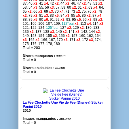
37, 40
x2
, 41
x4
, 42
x2
, 44
x2
, 46, 47
x2
, 48, 51
x2
,
53, 54
x3
, 55, 56
x3
, 57, 59, 60
x2
, 61
x2
, 63
x4
, 64,
65
x2
, 66
x2
, 69
x3
, 70
x4
, 71, 73
x2
, 75, 76
x2
, 78
x2
, 79
x2
, 81
x3
, 83
x5
, 84
x3
, 85
x5
, 86
x2
, 87
x4
,
88, 89
x5
, 90
x6
, 91, 92
x2
, 93, 95
x5
, 96
x3
, 98
x2
,
101, 105, 106, 107, 109,
112*pai
x2
, 113
x4
, 114
x2
,
121, 122, 124,
125*pai
, 127
x2
, 129
x2
, 130, 133,
136
x2
, 137, 138
x3
, 140
x2
, 141
x3
, 142, 144
x2
,
149, 153, 154, 155
x2
, 156
x2
, 157, 160, 162, 164
x3
, 165
x4
, 166, 167, 170
x3
, 171
x2
, 172
x3
, 174,
175, 176, 177, 178, 180
Total = 203
Divers manquants :
aucun
Total = 0
Divers en doubles :
aucun
Total = 0
La Fée Clochette Une Vie de Fée (Disney) Sticker
Panini 2010
2010
Images manquantes :
aucune
Total = 0