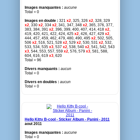
Images manquantes :
aucune
Total = 0
Images en double :
321
x2
, 325, 326
x2
, 328, 329
x2
, 330
x2
, 334
x2
, 341, 347, 348
x2
, 365, 376, 377,
383, 384, 391
x2
, 396, 399, 400, 407, 414, 418
x2
,
419, 420, 421, 422, 424, 425
x2
, 426, 427, 429
x2
,
444, 457, 459, 462, 479, 480, 490, 495
x2
, 502, 505,
506
x2
, 516, 521, 528
x2
, 529
x2
, 530, 531
x2
, 532,
533, 534, 535
x3
, 537
x2
, 538, 540
x2
, 541, 542, 543
x3
, 544, 553, 557, 559
x2
, 576, 579
x3
, 581, 588,
604, 616, 619
x3
, 620
Total = 96
Divers manquants :
aucun
Total = 0
Divers en doubles :
aucun
Total = 0
Hello Kitty B-cool - Sticker Album - Panini - 2011
aout 2011
Images manquantes :
aucune
Total = 0