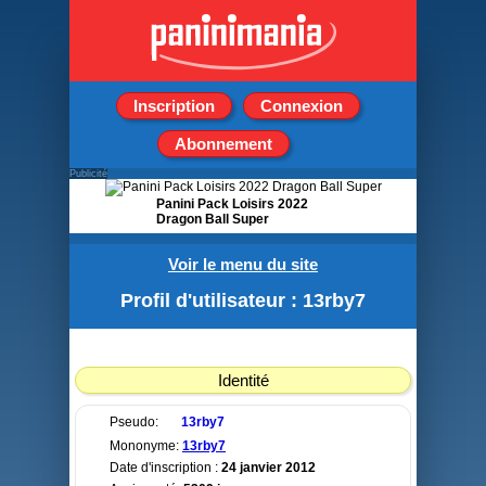
Inscription
Connexion
Abonnement
Publicité
Panini Pack Loisirs 2022
Dragon Ball Super
1 Album + 50 Pochettes
Voir le menu du site
Profil d'utilisateur : 13rby7
Identité
Pseudo:
13rby7
Mononyme:
13rby7
Date d'inscription :
24 janvier 2012