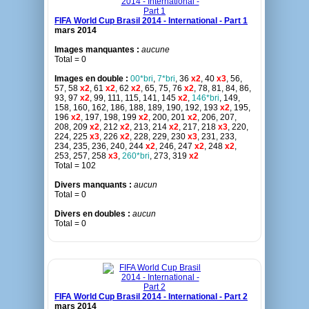
FIFA World Cup Brasil 2014 - International - Part 1
mars 2014
Images manquantes :
aucune
Total = 0
Images en double :
00*bri
,
7*bri
, 36
x2
, 40
x3
, 56,
57, 58
x2
, 61
x2
, 62
x2
, 65, 75, 76
x2
, 78, 81, 84, 86,
93, 97
x2
, 99, 111, 115, 141, 145
x2
,
146*bri
, 149,
158, 160, 162, 186, 188, 189, 190, 192, 193
x2
, 195,
196
x2
, 197, 198, 199
x2
, 200, 201
x2
, 206, 207,
208, 209
x2
, 212
x2
, 213, 214
x2
, 217, 218
x3
, 220,
224, 225
x3
, 226
x2
, 228, 229, 230
x3
, 231, 233,
234, 235, 236, 240, 244
x2
, 246, 247
x2
, 248
x2
,
253, 257, 258
x3
,
260*bri
, 273, 319
x2
Total = 102
Divers manquants :
aucun
Total = 0
Divers en doubles :
aucun
Total = 0
FIFA World Cup Brasil 2014 - International - Part 2
mars 2014