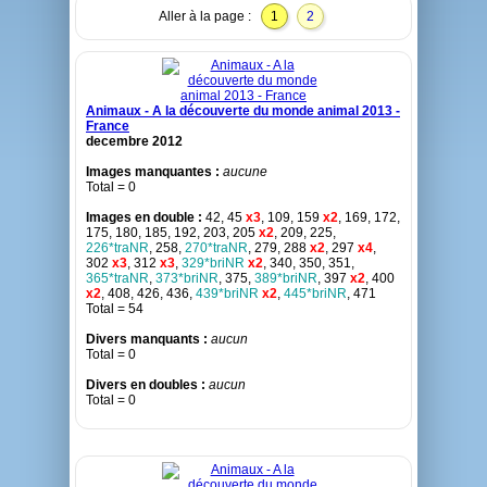
Aller à la page :
1
2
Animaux - A la découverte du monde animal 2013 -
France
decembre 2012
Images manquantes :
aucune
Total = 0
Images en double :
42, 45
x3
, 109, 159
x2
, 169, 172,
175, 180, 185, 192, 203, 205
x2
, 209, 225,
226*traNR
, 258,
270*traNR
, 279, 288
x2
, 297
x4
,
302
x3
, 312
x3
,
329*briNR
x2
, 340, 350, 351,
365*traNR
,
373*briNR
, 375,
389*briNR
, 397
x2
, 400
x2
, 408, 426, 436,
439*briNR
x2
,
445*briNR
, 471
Total = 54
Divers manquants :
aucun
Total = 0
Divers en doubles :
aucun
Total = 0