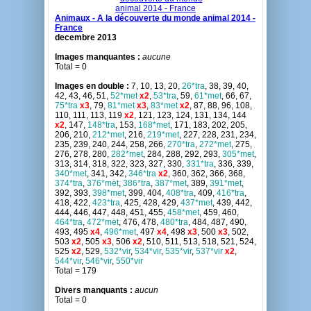
Animaux - A la découverte du monde animal 2014 -
France
decembre 2013
Images manquantes :
aucune
Total = 0
Images en double :
7, 10, 13, 20,
26*tra
, 38, 39, 40,
42, 43, 46, 51,
52*met
x2
,
53*tra
, 59,
61*met
, 66, 67,
75*tra
x3
, 79,
81*met
x3
,
83*met
x2
, 87, 88, 96, 108,
110, 111, 113, 119
x2
, 121, 123, 124, 131, 134, 144
x2
, 147,
148*tra
, 153,
168*met
, 171, 183, 202, 205,
206, 210,
212*met
, 216,
219*met
, 227, 228, 231, 234,
235, 239, 240, 244, 258, 266,
270*tra
,
272*met
, 275,
276, 278, 280,
282*met
, 284, 288, 292, 293,
305*met
,
313, 314, 318, 322, 323, 327, 330,
331*tra
, 336, 339,
340*met
, 341, 342,
346*tra
x2
, 360, 362, 366, 368,
374*tra
,
376*met
,
386*tra
,
387*met
, 389,
391*met
,
392, 393,
398*met
, 399, 404,
408*tra
, 409,
416*tra
,
418, 422,
423*tra
, 425, 428, 429,
437*met
, 439, 442,
444, 446, 447, 448, 451, 455,
458*met
, 459, 460,
464*tra
,
472*met
, 476, 478,
480*tra
, 484, 487, 490,
493, 495
x4
,
496*met
, 497
x4
, 498
x3
, 500
x3
, 502,
503
x2
, 505
x3
, 506
x2
, 510, 511, 513, 518, 521, 524,
525
x2
, 529,
532*vir
,
534*vir
,
535*vir
,
537*vir
x2
,
544*vir
,
546*vir
,
550*vir
Total = 179
Divers manquants :
aucun
Total = 0