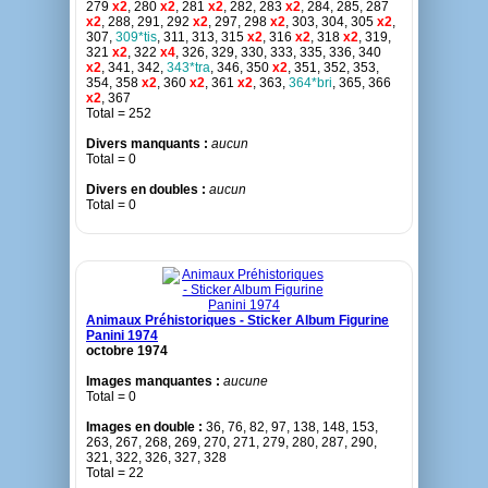
279
x2
, 280
x2
, 281
x2
, 282, 283
x2
, 284, 285, 287
x2
, 288, 291, 292
x2
, 297, 298
x2
, 303, 304, 305
x2
,
307,
309*tis
, 311, 313, 315
x2
, 316
x2
, 318
x2
, 319,
321
x2
, 322
x4
, 326, 329, 330, 333, 335, 336, 340
x2
, 341, 342,
343*tra
, 346, 350
x2
, 351, 352, 353,
354, 358
x2
, 360
x2
, 361
x2
, 363,
364*bri
, 365, 366
x2
, 367
Total = 252
Divers manquants :
aucun
Total = 0
Divers en doubles :
aucun
Total = 0
Animaux Préhistoriques - Sticker Album Figurine
Panini 1974
octobre 1974
Images manquantes :
aucune
Total = 0
Images en double :
36, 76, 82, 97, 138, 148, 153,
263, 267, 268, 269, 270, 271, 279, 280, 287, 290,
321, 322, 326, 327, 328
Total = 22