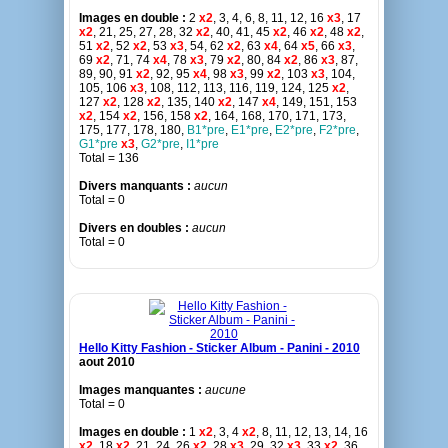
Images en double :
2
x2
, 3, 4, 6, 8, 11, 12, 16
x3
, 17
x2
, 21, 25, 27, 28, 32
x2
, 40, 41, 45
x2
, 46
x2
, 48
x2
,
51
x2
, 52
x2
, 53
x3
, 54, 62
x2
, 63
x4
, 64
x5
, 66
x3
,
69
x2
, 71, 74
x4
, 78
x3
, 79
x2
, 80, 84
x2
, 86
x3
, 87,
89, 90, 91
x2
, 92, 95
x4
, 98
x3
, 99
x2
, 103
x3
, 104,
105, 106
x3
, 108, 112, 113, 116, 119, 124, 125
x2
,
127
x2
, 128
x2
, 135, 140
x2
, 147
x4
, 149, 151, 153
x2
, 154
x2
, 156, 158
x2
, 164, 168, 170, 171, 173,
175, 177, 178, 180,
B1*pre
,
E1*pre
,
E2*pre
,
F2*pre
,
G1*pre
x3
,
G2*pre
,
I1*pre
Total = 136
Divers manquants :
aucun
Total = 0
Divers en doubles :
aucun
Total = 0
Hello Kitty Fashion - Sticker Album - Panini - 2010
aout 2010
Images manquantes :
aucune
Total = 0
Images en double :
1
x2
, 3, 4
x2
, 8, 11, 12, 13, 14, 16
x2
, 18
x2
, 21, 24, 26
x2
, 28
x3
, 29, 32
x3
, 33
x2
, 36,