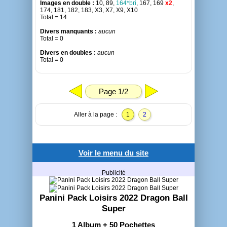
Images en double :
10, 89,
164*bri
, 167, 169
x2
,
174, 181, 182, 183, X3, X7, X9, X10
Total = 14
Divers manquants :
aucun
Total = 0
Divers en doubles :
aucun
Total = 0
Page 1/2
Aller à la page :
1
2
Voir le menu du site
Publicité
Panini Pack Loisirs 2022 Dragon Ball
Super
1 Album + 50 Pochettes