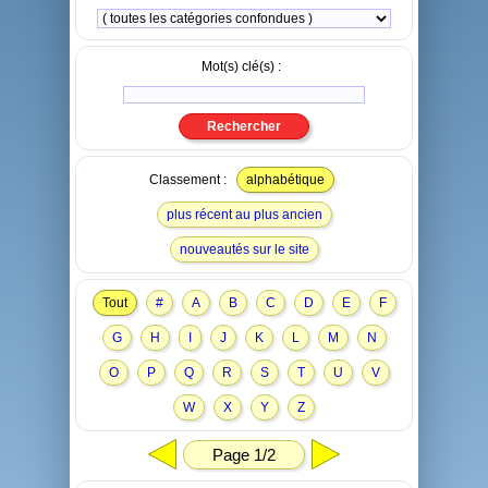
Mot(s) clé(s) :
Classement :
alphabétique
plus récent au plus ancien
nouveautés sur le site
Tout
#
A
B
C
D
E
F
G
H
I
J
K
L
M
N
O
P
Q
R
S
T
U
V
W
X
Y
Z
Page 1/2