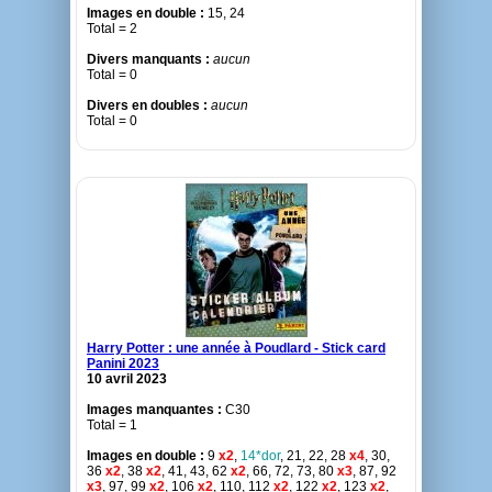
Images en double :
15, 24
Total = 2
Divers manquants :
aucun
Total = 0
Divers en doubles :
aucun
Total = 0
Harry Potter : une année à Poudlard - Stick card
Panini 2023
10 avril 2023
Images manquantes :
C30
Total = 1
Images en double :
9
x2
,
14*dor
, 21, 22, 28
x4
, 30,
36
x2
, 38
x2
, 41, 43, 62
x2
, 66, 72, 73, 80
x3
, 87, 92
x3
, 97, 99
x2
, 106
x2
, 110, 112
x2
, 122
x2
, 123
x2
,