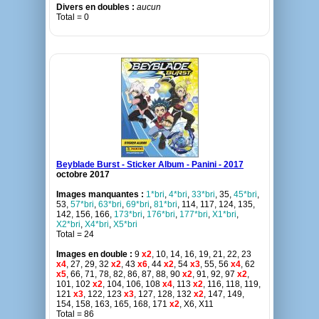
Divers en doubles :
aucun
Total = 0
Beyblade Burst - Sticker Album - Panini - 2017
octobre 2017
Images manquantes :
1*bri
,
4*bri
,
33*bri
, 35,
45*bri
,
53,
57*bri
,
63*bri
,
69*bri
,
81*bri
, 114, 117, 124, 135,
142, 156, 166,
173*bri
,
176*bri
,
177*bri
,
X1*bri
,
X2*bri
,
X4*bri
,
X5*bri
Total = 24
Images en double :
9
x2
, 10, 14, 16, 19, 21, 22, 23
x4
, 27, 29, 32
x2
, 43
x6
, 44
x2
, 54
x3
, 55, 56
x4
, 62
x5
, 66, 71, 78, 82, 86, 87, 88, 90
x2
, 91, 92, 97
x2
,
101, 102
x2
, 104, 106, 108
x4
, 113
x2
, 116, 118, 119,
121
x3
, 122, 123
x3
, 127, 128, 132
x2
, 147, 149,
154, 158, 163, 165, 168, 171
x2
, X6, X11
Total = 86