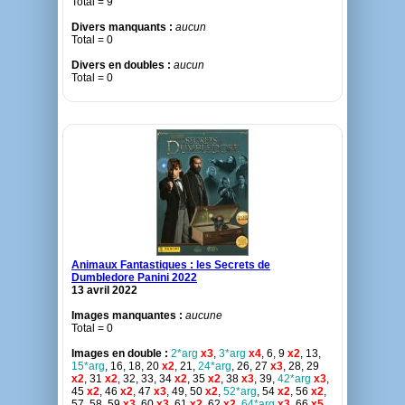
Total = 9
Divers manquants :
aucun
Total = 0
Divers en doubles :
aucun
Total = 0
Animaux Fantastiques : les Secrets de
Dumbledore Panini 2022
13 avril 2022
Images manquantes :
aucune
Total = 0
Images en double :
2*arg
x3
,
3*arg
x4
, 6, 9
x2
, 13,
15*arg
, 16, 18, 20
x2
, 21,
24*arg
, 26, 27
x3
, 28, 29
x2
, 31
x2
, 32, 33, 34
x2
, 35
x2
, 38
x3
, 39,
42*arg
x3
,
45
x2
, 46
x2
, 47
x3
, 49, 50
x2
,
52*arg
, 54
x2
, 56
x2
,
57, 58, 59
x3
, 60
x3
, 61
x2
, 62
x2
,
64*arg
x3
, 66
x5
,