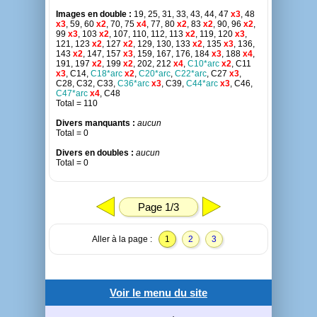
Images en double :
19, 25, 31, 33, 43, 44, 47
x3
, 48
x3
, 59, 60
x2
, 70, 75
x4
, 77, 80
x2
, 83
x2
, 90, 96
x2
,
99
x3
, 103
x2
, 107, 110, 112, 113
x2
, 119, 120
x3
,
121, 123
x2
, 127
x2
, 129, 130, 133
x2
, 135
x3
, 136,
143
x2
, 147, 157
x3
, 159, 167, 176, 184
x3
, 188
x4
,
191, 197
x2
, 199
x2
, 202, 212
x4
,
C10*arc
x2
, C11
x3
, C14,
C18*arc
x2
,
C20*arc
,
C22*arc
, C27
x3
,
C28, C32, C33,
C36*arc
x3
, C39,
C44*arc
x3
, C46,
C47*arc
x4
, C48
Total = 110
Divers manquants :
aucun
Total = 0
Divers en doubles :
aucun
Total = 0
Page 1/3
Aller à la page :
1
2
3
Voir le menu du site