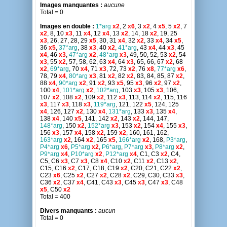
Images manquantes :
aucune
Total = 0
Images en double :
1*arg
x2
, 2
x6
, 3
x2
, 4
x5
, 5
x2
, 7
x2
, 8, 10
x3
, 11
x4
, 12
x4
, 13
x2
, 14, 18
x2
, 19, 25
x3
, 26, 27, 28, 29
x5
, 30, 31
x4
, 32
x2
, 33
x4
, 34
x5
,
36
x5
,
37*arg
, 38
x3
, 40
x2
,
41*arg
, 43
x4
, 44
x3
, 45
x4
, 46
x3
,
47*arg
x2
,
48*arg
x3
, 49, 50, 52, 53
x2
, 54
x3
, 55
x2
, 57, 58, 62, 63
x4
, 64
x3
, 65, 66, 67
x2
, 68
x2
,
69*arg
, 70
x4
, 71
x3
, 72, 73
x2
, 76
x8
,
77*arg
x6
,
78, 79
x4
,
80*arg
x3
, 81
x2
, 82
x2
, 83, 84, 85, 87
x2
,
88
x4
,
90*arg
x2
, 91
x2
, 93
x5
, 95
x3
, 96
x2
, 97
x2
,
100
x4
,
101*arg
x2
,
102*arg
, 103
x3
, 105
x3
, 106,
107
x2
, 108
x2
, 109
x2
, 112
x3
, 113, 114
x2
, 115, 116
x3
, 117
x3
, 118
x3
,
119*arg
, 121, 122
x5
, 124, 125
x4
, 126, 127
x2
, 130
x4
,
131*arg
, 133
x3
, 135
x4
,
138
x4
, 140
x5
, 141, 142
x2
, 143
x2
, 144, 147,
148*arg
, 150
x2
,
152*arg
x3
, 153
x2
, 154
x4
, 155
x3
,
156
x3
, 157
x4
, 158
x2
, 159
x2
, 160, 161, 162,
163*arg
x2
, 164
x2
, 165
x5
,
166*arg
x2
, 168,
P3*arg
,
P4*arg
x6
,
P5*arg
x2
,
P6*arg
,
P7*arg
x3
,
P8*arg
x2
,
P9*arg
x4
,
P10*arg
x2
,
P12*arg
x4
, C1, C3
x2
, C4,
C5, C6
x3
, C7
x3
, C8
x4
, C10
x2
, C11
x2
, C13
x2
,
C15, C16
x2
, C17, C18, C19
x2
, C20, C21, C22
x2
,
C23
x6
, C25
x2
, C27
x2
, C28
x2
, C29, C30, C33
x3
,
C36
x2
, C37
x4
, C41, C43
x3
, C45
x3
, C47
x3
, C48
x5
, C50
x2
Total = 400
Divers manquants :
aucun
Total = 0