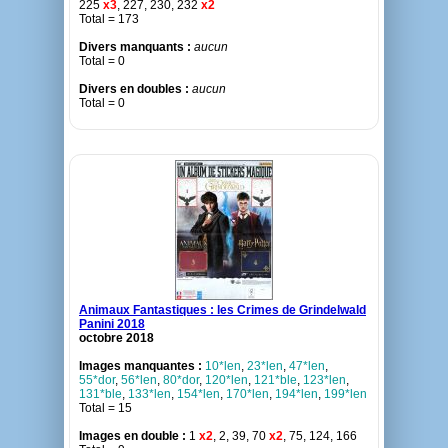
225
x3
, 227, 230, 232
x2
Total = 173
Divers manquants :
aucun
Total = 0
Divers en doubles :
aucun
Total = 0
Animaux Fantastiques : les Crimes de Grindelwald
Panini 2018
octobre 2018
Images manquantes :
10*len
,
23*len
,
47*len
,
55*dor
,
56*len
,
80*dor
,
120*len
,
121*ble
,
123*len
,
131*ble
,
133*len
,
154*len
,
170*len
,
194*len
,
199*len
Total = 15
Images en double :
1
x2
, 2, 39, 70
x2
, 75, 124, 166