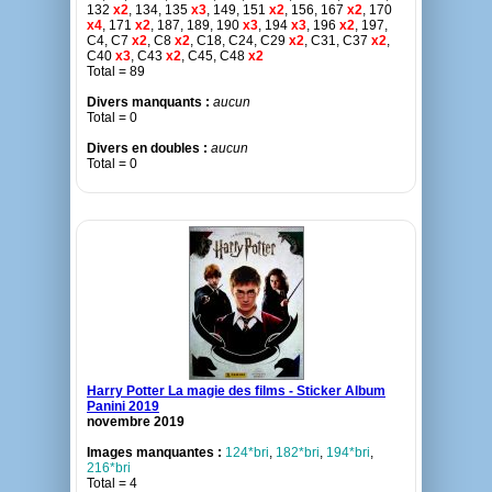
132
x2
, 134, 135
x3
, 149, 151
x2
, 156, 167
x2
, 170
x4
, 171
x2
, 187, 189, 190
x3
, 194
x3
, 196
x2
, 197,
C4, C7
x2
, C8
x2
, C18, C24, C29
x2
, C31, C37
x2
,
C40
x3
, C43
x2
, C45, C48
x2
Total = 89
Divers manquants :
aucun
Total = 0
Divers en doubles :
aucun
Total = 0
Harry Potter La magie des films - Sticker Album
Panini 2019
novembre 2019
Images manquantes :
124*bri
,
182*bri
,
194*bri
,
216*bri
Total = 4