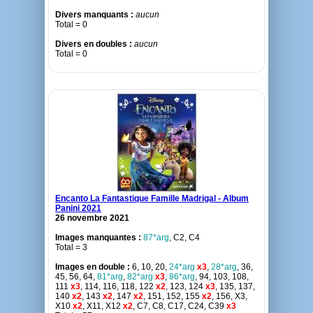
Divers manquants :
aucun
Total = 0
Divers en doubles :
aucun
Total = 0
Encanto La Fantastique Famille Madrigal - Album
Panini 2021
26 novembre 2021
Images manquantes :
87*arg
, C2, C4
Total = 3
Images en double :
6, 10, 20,
24*arg
x3
,
28*arg
, 36,
45, 56, 64,
81*arg
,
82*arg
x3
,
86*arg
, 94, 103, 108,
111
x3
, 114, 116, 118, 122
x2
, 123, 124
x3
, 135, 137,
140
x2
, 143
x2
, 147
x2
, 151, 152, 155
x2
, 156, X3,
X10
x2
, X11, X12
x2
, C7, C8, C17, C24, C39
x3