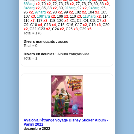
68*arg
x2
, 70
x2
, 72, 73, 76
x2
, 77, 78, 79, 80, 83
x2
,
84*arg
x2
, 85, 88
x2
, 89,
91*arg
, 92
x2
,
94*arg
, 95,
96
x2
,
97*arg
x2
, 98
x2
, 99
x2
, 102
x2
, 104
x2
, 105,
107
x3
,
108*arg
x2
, 109
x2
, 110
x3
,
113*arg
x2
, 114,
116
x7
, 117
x3
, 118, 120
x4
, C1, C2, C4, C6, C7
x2
,
C9, C10
x4
, C13
x4
, C15, C16, C17
x2
, C19
x3
, C20
x2
, C22, C23
x2
, C24
x2
, C25
x3
, C29
x5
Total = 178
Divers manquants :
aucun
Total = 0
Divers en doubles :
Album français vide
Total = 1
Avalonia l'étrange voyage Disney Sticker Album -
Panini 2022
decembre 2022