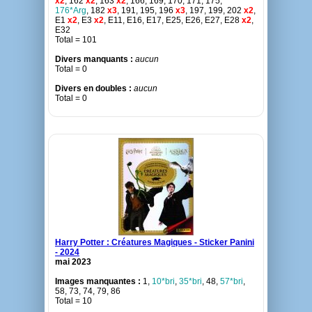
x2
, 162
x2
, 163
x2
, 166, 169, 170, 171, 175,
176*Arg
, 182
x3
, 191, 195, 196
x3
, 197, 199, 202
x2
,
E1
x2
, E3
x2
, E11, E16, E17, E25, E26, E27, E28
x2
,
E32
Total = 101
Divers manquants :
aucun
Total = 0
Divers en doubles :
aucun
Total = 0
Harry Potter : Créatures Magiques - Sticker Panini
- 2024
mai 2023
Images manquantes :
1,
10*bri
,
35*bri
, 48,
57*bri
,
58, 73, 74, 79, 86
Total = 10