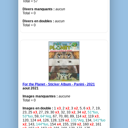
Total = 57
Divers manquants :
aucun
Total = 0
Divers en doubles :
aucun
Total = 0
For the Planet - Sticker Album - Panini - 2021
aout 2021
Images manquantes :
aucune
Total = 0
Images en double :
1
x3
, 2
x2
, 3
x2
, 5, 6
x3
, 7, 19,
23, 25
x3
, 27, 29, 30
x3
, 32, 33
x2
, 34
x2
,
51*fuo
,
53*fuo
, 59,
64*Arg
, 67, 70, 80, 89, 114
x2
, 119
x3
,
120, 124
x4
, 126, 128, 129
x2
,
131*Arg
, 134,
141*fuo
x2
, 143,
144*fuo
, 154
x4
, 155, 159
x2
, 160
x2
, 161