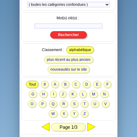
Mot(s) clé(s) :
Classement :
alphabétique
plus récent au plus ancien
nouveautés sur le site
Tout
#
A
B
C
D
E
F
G
H
I
J
K
L
M
N
O
P
Q
R
S
T
U
V
W
X
Y
Z
Page 1/3