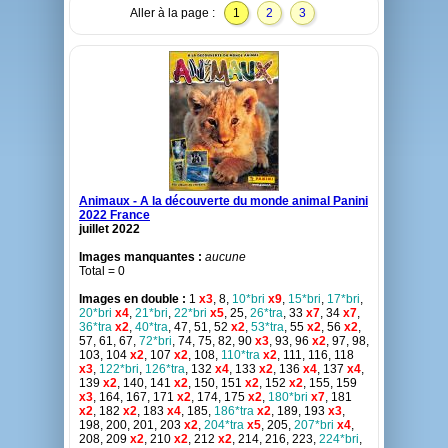
Aller à la page :
1
2
3
Animaux - A la découverte du monde animal Panini
2022 France
juillet 2022
Images manquantes :
aucune
Total = 0
Images en double :
1
x3
, 8,
10*bri
x9
,
15*bri
,
17*bri
,
20*bri
x4
,
21*bri
,
22*bri
x5
, 25,
26*tra
, 33
x7
, 34
x7
,
36*tra
x2
,
40*tra
, 47, 51, 52
x2
,
53*tra
, 55
x2
, 56
x2
,
57, 61, 67,
72*bri
, 74, 75, 82, 90
x3
, 93, 96
x2
, 97, 98,
103, 104
x2
, 107
x2
, 108,
110*tra
x2
, 111, 116, 118
x3
,
122*bri
,
126*tra
, 132
x4
, 133
x2
, 136
x4
, 137
x4
,
139
x2
, 140, 141
x2
, 150, 151
x2
, 152
x2
, 155, 159
x3
, 164, 167, 171
x2
, 174, 175
x2
,
180*bri
x7
, 181
x2
, 182
x2
, 183
x4
, 185,
186*tra
x2
, 189, 193
x3
,
198, 200, 201, 203
x2
,
204*tra
x5
, 205,
207*bri
x4
,
208, 209
x2
, 210
x2
, 212
x2
, 214, 216, 223,
224*bri
,