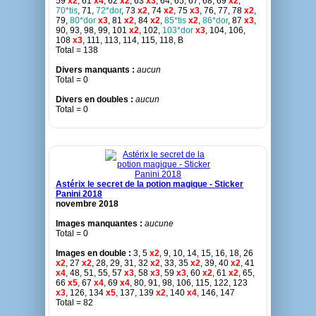
59
x2
, 61
x4
, 62
x2
, 63
x3
, 64, 65, 67, 68, 69
x2
,
70*tis
, 71,
72*dor
, 73
x2
, 74
x2
, 75
x3
, 76, 77, 78
x2
,
79,
80*dor
x3
, 81
x2
, 84
x2
,
85*tis
x2
,
86*dor
, 87
x3
,
90, 93, 98, 99, 101
x2
, 102,
103*dor
x3
, 104, 106,
108
x3
, 111, 113, 114, 115, 118, B
Total = 138
Divers manquants :
aucun
Total = 0
Divers en doubles :
aucun
Total = 0
Astérix le secret de la potion magique - Sticker
Panini 2018
novembre 2018
Images manquantes :
aucune
Total = 0
Images en double :
3, 5
x2
, 9, 10, 14, 15, 16, 18, 26
x2
, 27
x2
, 28, 29, 31, 32
x2
, 33, 35
x2
, 39, 40
x2
, 41
x4
, 48, 51, 55, 57
x3
, 58
x3
, 59
x3
, 60
x2
, 61
x2
, 65,
66
x5
, 67
x4
, 69
x4
, 80, 91, 98, 106, 115, 122, 123
x3
, 126, 134
x5
, 137, 139
x2
, 140
x4
, 146, 147
Total = 82