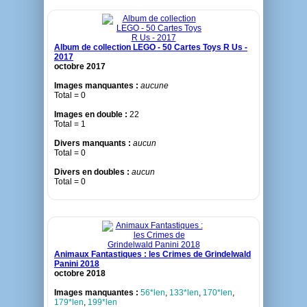
Album de collection LEGO - 50 Cartes Toys R Us -
2017
octobre 2017
Images manquantes :
aucune
Total = 0
Images en double :
22
Total = 1
Divers manquants :
aucun
Total = 0
Divers en doubles :
aucun
Total = 0
Animaux Fantastiques : les Crimes de Grindelwald
Panini 2018
octobre 2018
Images manquantes :
56*len
,
133*len
,
170*len
,
179*len
,
199*len