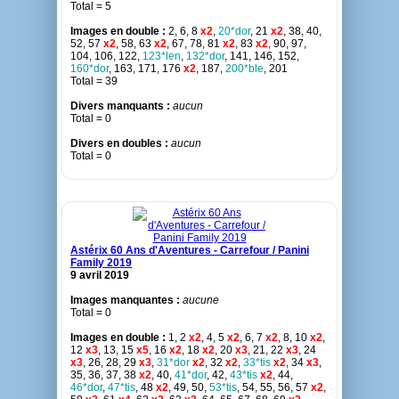
Total = 5
Images en double :
2, 6, 8
x2
,
20*dor
, 21
x2
, 38, 40,
52, 57
x2
, 58, 63
x2
, 67, 78, 81
x2
, 83
x2
, 90, 97,
104, 106, 122,
123*len
,
132*dor
, 141, 146, 152,
160*dor
, 163, 171, 176
x2
, 187,
200*ble
, 201
Total = 39
Divers manquants :
aucun
Total = 0
Divers en doubles :
aucun
Total = 0
Astérix 60 Ans d'Aventures - Carrefour / Panini
Family 2019
9 avril 2019
Images manquantes :
aucune
Total = 0
Images en double :
1, 2
x2
, 4, 5
x2
, 6, 7
x2
, 8, 10
x2
,
12
x3
, 13, 15
x5
, 16
x2
, 18
x2
, 20
x3
, 21, 22
x3
, 24
x3
, 26, 28, 29
x3
,
31*dor
x2
, 32
x2
,
33*tis
x2
, 34
x3
,
35, 36, 37, 38
x2
, 40,
41*dor
, 42,
43*tis
x2
, 44,
46*dor
,
47*tis
, 48
x2
, 49, 50,
53*tis
, 54, 55, 56, 57
x2
,