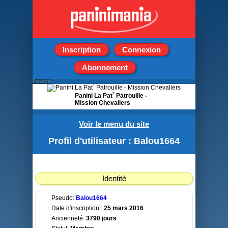
Inscription
Connexion
Abonnement
Publicité
Panini La Pat` Patrouille -
Mission Chevaliers
Boite de 50 Pochettes de 5
Voir le menu du site
stickers
Profil d'utilisateur : Balou1664
Identité
Pseudo:
Balou1664
Date d'inscription :
25 mars 2016
Ancienneté:
3790 jours