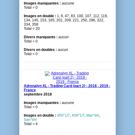
Images manquantes :
aucune
Total = 0
Images en double :
1, 6, 47, 83, 100, 107, 112, 119,
134, 145, 153, 165, 201, 209, 221, 250, 296, 322,
334, 358
Total = 20
Divers manquants :
aucun
Total = 0
Divers en doubles :
aucun
Total = 0
Adrenalyn XL - Trading Card (part 2) - 2018 - 2019 -
France
septembre 2018
Images manquantes :
aucune
Total = 0
Images en double :
450*1/7
,
458*1/7
,
Mar*lim
,
San*lim
Total = 4