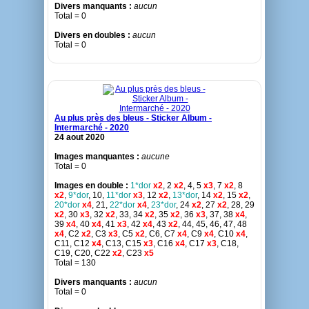
Divers manquants :
aucun
Total = 0
Divers en doubles :
aucun
Total = 0
Au plus près des bleus - Sticker Album -
Intermarché - 2020
24 aout 2020
Images manquantes :
aucune
Total = 0
Images en double :
1*dor
x2
, 2
x2
, 4, 5
x3
, 7
x2
, 8
x2
,
9*dor
, 10,
11*dor
x3
, 12
x2
,
13*dor
, 14
x2
, 15
x2
,
20*dor
x4
, 21,
22*dor
x4
,
23*dor
, 24
x2
, 27
x2
, 28, 29
x2
, 30
x3
, 32
x2
, 33, 34
x2
, 35
x2
, 36
x3
, 37, 38
x4
,
39
x4
, 40
x4
, 41
x3
, 42
x4
, 43
x2
, 44, 45, 46, 47, 48
x4
, C2
x2
, C3
x3
, C5
x2
, C6, C7
x4
, C9
x4
, C10
x4
,
C11, C12
x4
, C13, C15
x3
, C16
x4
, C17
x3
, C18,
C19, C20, C22
x2
, C23
x5
Total = 130
Divers manquants :
aucun
Total = 0