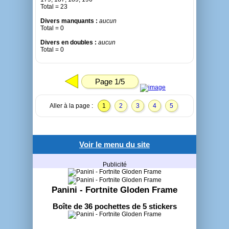
Total = 23
Divers manquants :
aucun
Total = 0
Divers en doubles :
aucun
Total = 0
Page 1/5
Aller à la page :
1
2
3
4
5
Voir le menu du site
Publicité
Panini - Fortnite Gloden Frame
Boîte de 36 pochettes de 5 stickers