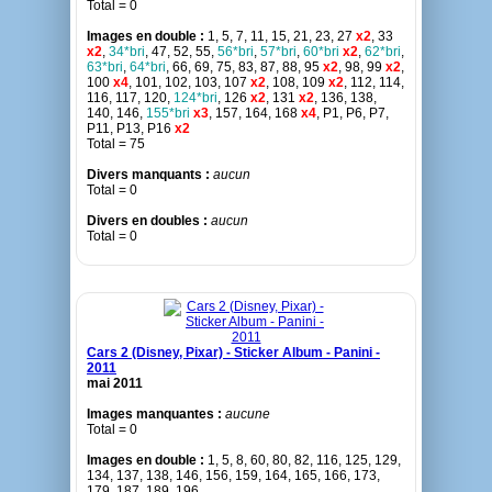
Total = 0
Images en double :
1, 5, 7, 11, 15, 21, 23, 27
x2
, 33
x2
,
34*bri
, 47, 52, 55,
56*bri
,
57*bri
,
60*bri
x2
,
62*bri
,
63*bri
,
64*bri
, 66, 69, 75, 83, 87, 88, 95
x2
, 98, 99
x2
,
100
x4
, 101, 102, 103, 107
x2
, 108, 109
x2
, 112, 114,
116, 117, 120,
124*bri
, 126
x2
, 131
x2
, 136, 138,
140, 146,
155*bri
x3
, 157, 164, 168
x4
, P1, P6, P7,
P11, P13, P16
x2
Total = 75
Divers manquants :
aucun
Total = 0
Divers en doubles :
aucun
Total = 0
Cars 2 (Disney, Pixar) - Sticker Album - Panini -
2011
mai 2011
Images manquantes :
aucune
Total = 0
Images en double :
1, 5, 8, 60, 80, 82, 116, 125, 129,
134, 137, 138, 146, 156, 159, 164, 165, 166, 173,
179, 187, 189, 196