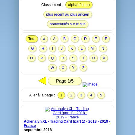
Classement :
alphabétique
plus récent au plus ancien
nouveautés sur le site
Tout
#
A
B
C
D
E
F
G
H
I
J
K
L
M
N
O
P
Q
R
S
T
U
V
W
X
Y
Z
Page 1/5
Aller à la page :
1
2
3
4
5
Adrenalyn XL - Trading Card (part 1) - 2018 - 2019 -
France
septembre 2018